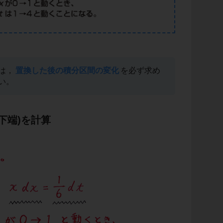
は，
置換した後の積分区間の変化
を必ず求め
い。
(下端)を計算