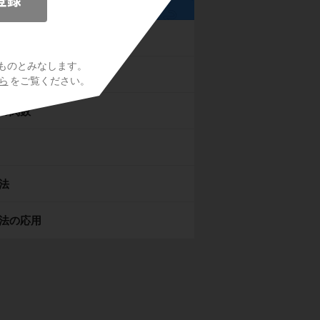
数平面
ものとみなします。
曲線
ら
をご覧ください。
の関数
法
法の応用