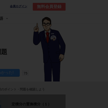
無料会員登録
会員ログイン
語
問題
75
業のポイント・問題を確認しよう
p1
定積分の置換積分（１）
題