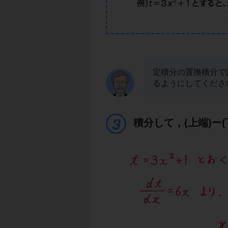
定積分の置換積分で
るようにしてくださ
積分して，(上端)ー