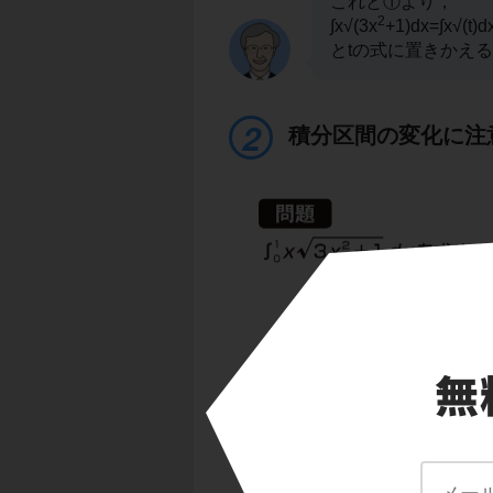
これと①より，
2
∫x√(3x
+1)dx=∫x√(t)
とtの式に置きかえ
積分区間の変化に注
2
t=3x
+1とおくとき
2
∫x√(3x
+1)dx=(1/6)∫√(
です。しかし，
1
2
∫
x√(3x
+1)dx=(1/6)
0
とすると，
完全な誤