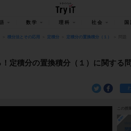
語
数学
理科
社会
国
Ⅲ
積分法とその応用
定積分
定積分の置換積分（１）
問題
る！定積分の置換積分（１）に関する
この授
勉強中
ste
問