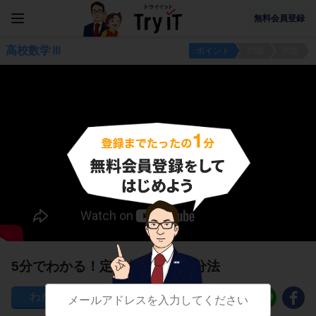
無料会員登録
高校数学Ⅲ
ポイント
問題
問題
5分でわかる！定積分の部分積分法
49