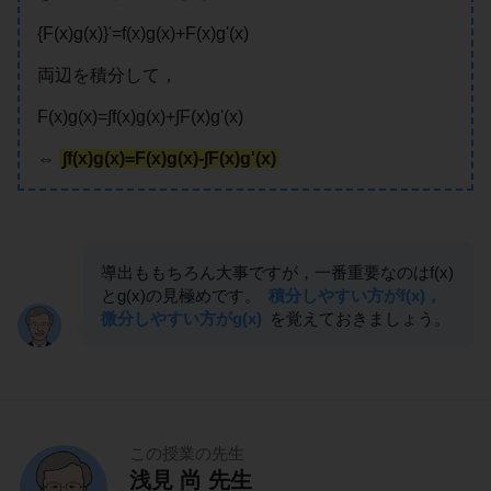
{F(x)g(x)}'=f(x)g(x)+F(x)g'(x)
両辺を積分して，
F(x)g(x)=∫f(x)g(x)+∫F(x)g'(x)
⇔
∫f(x)g(x)=F(x)g(x)-∫F(x)g'(x)
導出ももちろん大事ですが，一番重要なのはf(x)
とg(x)の見極めです。
積分しやすい方がf(x)，
微分しやすい方がg(x)
を覚えておきましょう。
この授業の先生
浅見 尚 先生