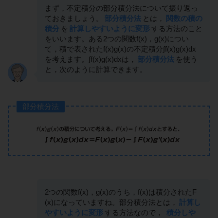
まず，不定積分の部分積分法について振り返っ
ておきましょう。
部分積分法
とは，
関数の積の
積分
を
計算しやすいように変形
する方法のこと
をいいます。ある2つの関数f(x)，g(x)につい
て，積で表されたf(x)g(x)の不定積分∫f(x)g(x)dx
を考えます。∫f(x)g(x)dxは，
部分積分法
を使う
と，次のように計算できます。
部分積分法
2つの関数f(x)，g(x)のうち，f(x)は積分されたF
(x)になっていますね。部分積分法とは，
計算し
やすいように変形
する方法なので，
積分しや