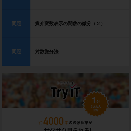
問題
媒介変数表示の関数の微分（２）
問題
対数微分法