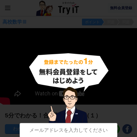
無料会員登録
高校数学Ⅲ
ポイント
問題
問題
5分でわかる！合成関数の微分（１）
105