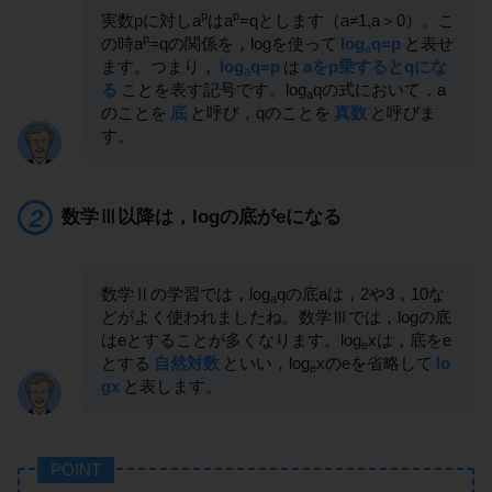
p
p
実数pに対しa
はa
=qとします（a≠1,a＞0）。こ
p
の時a
=qの関係を，logを使って
log
q=p
と表せ
a
ます。つまり，
log
q=p
は
aをp乗するとqにな
a
る
ことを表す記号です。log
qの式において，a
a
のことを
底
と呼び，qのことを
真数
と呼びま
す。
数学Ⅲ以降は，logの底がeになる
数学Ⅱの学習では，log
qの底aは，2や3，10な
a
どがよく使われましたね。数学Ⅲでは，logの底
はeとすることが多くなります。log
xは，底をe
e
とする
自然対数
といい，log
xのeを省略して
lo
e
gx
と表します。
POINT