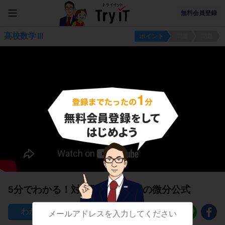
無料会員登録
高校数学Ⅲ
ポイント
問題
問題
5分でわかる！対数関数log_e xの微分公式
195