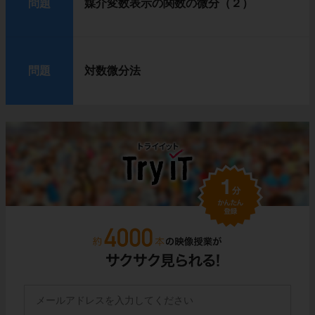
問題
媒介変数表示の関数の微分（２）
問題
対数微分法