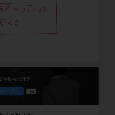
２重根号の計算
154
達にシェアしよう！