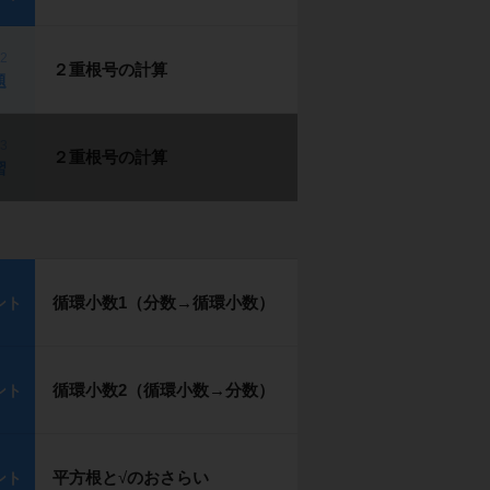
p2
２重根号の計算
題
p3
２重根号の計算
習
循環小数1（分数→循環小数）
ント
循環小数2（循環小数→分数）
ント
平方根と
√
のおさらい
ント