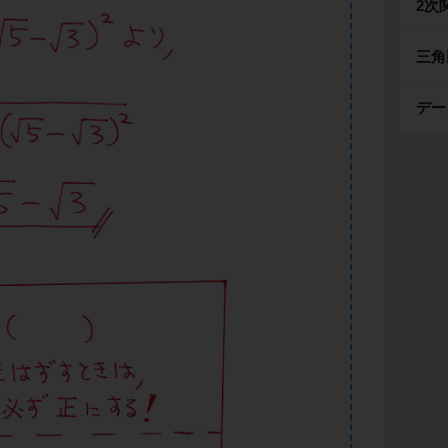
2次
三角
デー