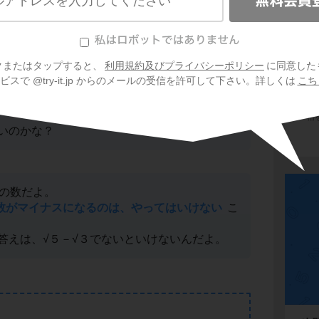
必ず「正の数」にする！
クまたはタップすると、
利用規約及びプライバシーポリシー
に同意した
て、
スで @try-it.jp からのメールの受信を許可して下さい。詳しくは
こち
会
プ
ご利
信
いのかな？
スの数だよ。
数がマイナスになるのは、やってはいけない
こ
答えは、√５－√３でないといけないんだよ。