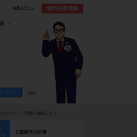
無料会員登録
会員ログイン
語
154
業のポイント・問題を確認しよう
p1
２重根号の計算
ント