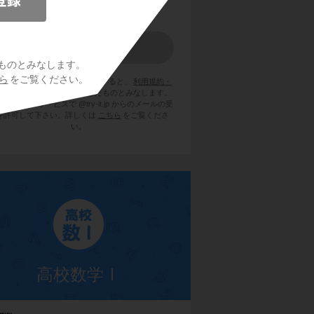
ものとみなします。
ら
をご覧ください。
員登録をクリックまたはタップすると、
利用規約・
ライバシーポリシー
に同意したものとみなします。
用のメールサービスで @try-it.jp からのメールの受
を許可して下さい。詳しくは
こちら
をご覧くださ
い。
高校数学Ⅰ