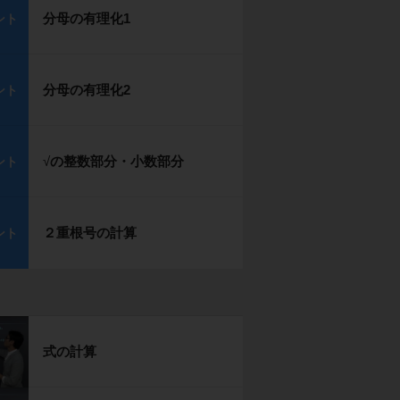
分母の有理化1
ント
分母の有理化2
ント
√
の整数部分・小数部分
ント
２重根号の計算
ント
式の計算