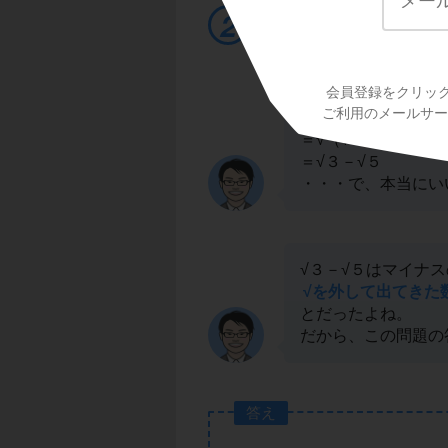
√の外に出すときは
会員登録をクリッ
ａ＝３、ｂ＝５とし
ご利用のメールサービ
（与式）
2
＝√（√３－√５）
＝√３－√５
・・・で、本当にい
√３－√５はマイナ
√を外して出てきた
とだったよね。
だから、この問題の
答え