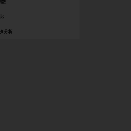
関数
比
タ分析