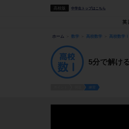
高校版
中学生トップはこちら
英
ホーム
数学
高校数学
高校数学
5分で解け
ポイント
例題
練習