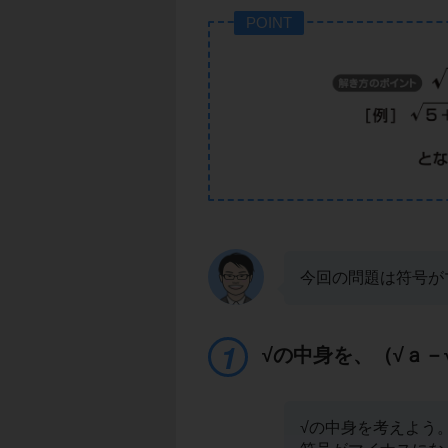
POINT
今回の問題は符号が
√の中身を、（√ａ－
√の中身を考えよう