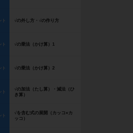
√
の外し方・
√
の作り方
ント
√
の乗法（かけ算）1
ント
√
の乗法（かけ算）2
ント
√
の加法（たし算）・減法（ひ
ント
き算）
√
を含む式の展開（カッコ×カ
ント
ッコ）