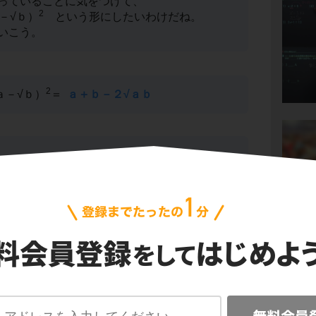
っていることに気をつけて、
2
－√ｂ）
という形にしたいわけだね。
いこう。
2
ａ－√ｂ）
＝
ａ＋ｂ－２√ａｂ
１５、たして８」。
の組み合わせは、３と５だね。