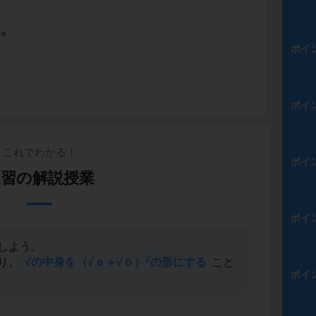
ポイ
ポイ
これでわかる！
ポイ
練習の解説授業
ポイ
しよう。
2
り。
√の中身を（√ａ＋√ｂ）
の形にする
こと
ポイ