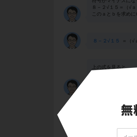
符号がマイナスにな
８－２√１５＝（√ａ
このａとｂを求めに
８－２√１５
＝（√
上の式を見ると、
ａ＋ｂ＝８
ａｂ＝１５
となっているね。
ａとｂが、「かけて
これを満たすａとｂ