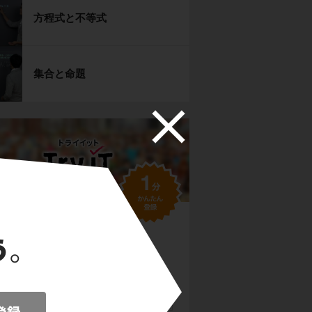
方程式と不等式
集合と命題