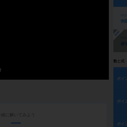
ste
例
勉強中
ste
練
数と式
ポイ
ポイ
一緒に解いてみよう
ポイ