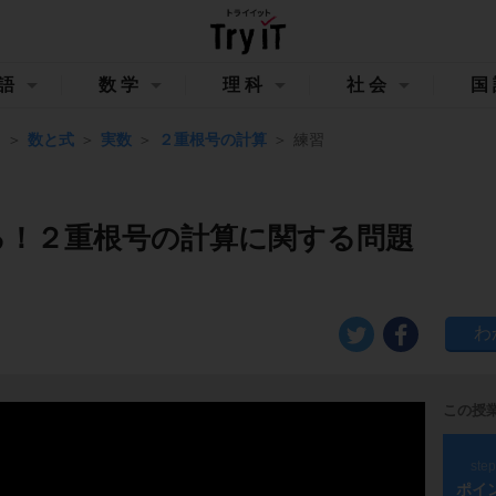
語
数学
理科
社会
国
Ⅰ
数と式
実数
２重根号の計算
練習
る！２重根号の計算に関する問題
この授
ste
ポイ