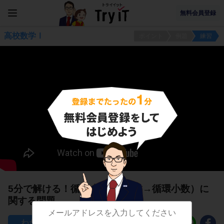
無料会員登録
高校数学Ⅰ
ポイント
例題
練習
5分で解ける！循環小数1（分数→循環小数）に
関する問題
121