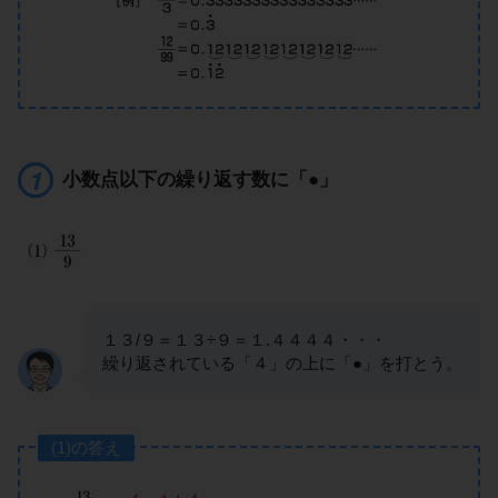
小数点以下の繰り返す数に「●」
１３/９＝１３÷９＝１.４４４４・・・
繰り返されている「４」の上に「●」を打とう。
(1)の答え