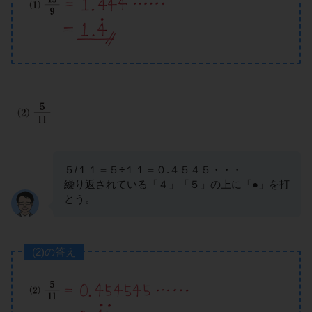
５/１１＝５÷１１＝０.４５４５・・・
繰り返されている「４」「５」の上に「●」を打
とう。
(2)の答え