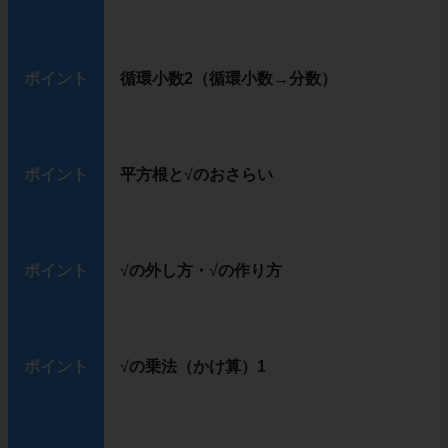
ポイント
循環小数2（循環小数→分数）
ポイント
平方根と
√
のおさらい
ポイント
√
の外し方・
√
の作り方
ポイント
√
の乗法（かけ算）1