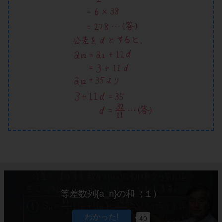
等差数列{a_n}の和（１）
40