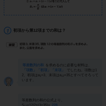
初項から第12項までの和は？
等差数列の和
を求めるのに必要な材料は、
「項数」「初項」「末項」
でしたね。項数は1
2、初項はa
=3、末項はa
=35とすべてそろって
1
12
います。
等差数列の和の公式より、
S
=12/2×(3+35)=
228
12