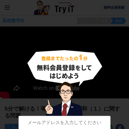
無料会員登録
高校数学B
ポイント
例題
練習
5分で解ける！等差数列{a_n}の和（１）に関す
る問題
40