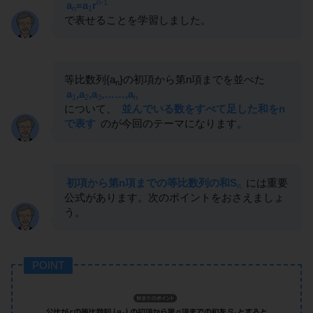
n-1
a
=a
r
n
1
で表せることを学習しました。
等比数列{a
}の初項から第n項までを並べた
n
a
,a
,a
,……,a
1
2
3
n
について、
並んでいる数をすべて足した和をn
で表す
のが今回のテーマになります。
初項から第n項までの等比数列の和S
には重要
n
公式があります。次のポイントをおさえましょ
う。
POINT