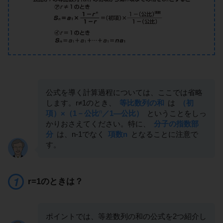
公式を導く計算過程については、ここでは省略
します。r≠1のとき、
等比数列の和
は
（初
n
項）×（1－公比
／1―公比）
ということをしっ
かりおさえてください。特に、
分子の指数部
分
は、n-1でなく
項数n
となることに注意で
す。
r=1のときは？
ポイントでは、等差数列の和の公式を2つ紹介し