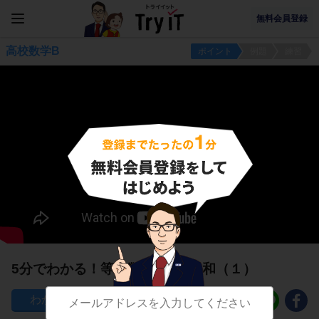
無料会員登録
高校数学B
ポイント
例題
練習
5分でわかる！等比数列{a_n}の和（１）
180