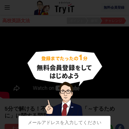
無料会員登録
高校英語文法
ポイント
練習
チャレンジ
5分で解ける！不定詞の使い方1「～するため
に」に関する問題
41