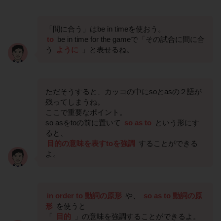
「間に合う」はbe in timeを使おう。
to
be in time for the gameで「その試合に間に合
う
ように
」と表せるね。
ただそうすると、カッコの中にsoとasの２語が
残ってしまうね。
ここで重要なポイント。
so asをtoの前に置いて
so as to
という形にす
ると、
目的の意味を表すtoを強調
することができる
よ。
in order to 動詞の原形
や、
so as to 動詞の原
形
を使うと
「
目的
」の意味を強調することができるよ。