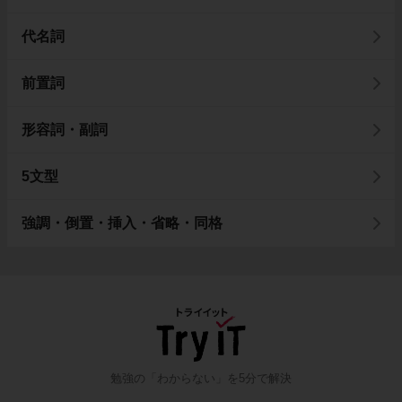
代名詞
前置詞
形容詞・副詞
5文型
強調・倒置・挿入・省略・同格
勉強の「わからない」を5分で解決