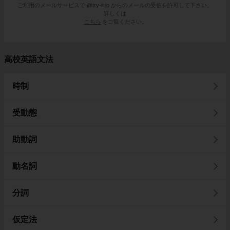
ご利用のメールサービスで @try-it.jp からのメールの受信を許可して下さい。
詳しくは
こちら
をご覧ください。
高校英語文法
時制
受動態
助動詞
動名詞
分詞
仮定法