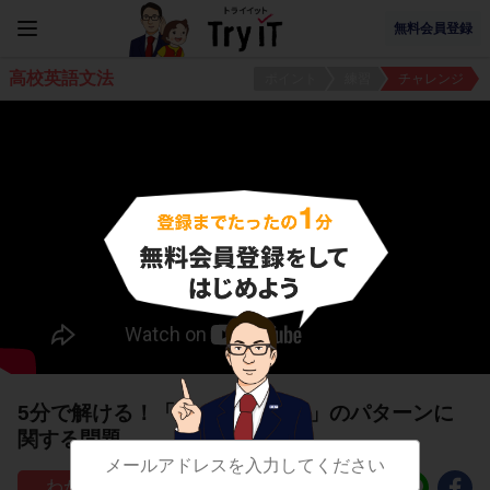
無料会員登録
高校英語文法
ポイント
練習
チャレンジ
5分で解ける！「It is … to 動詞」のパターンに
関する問題
35