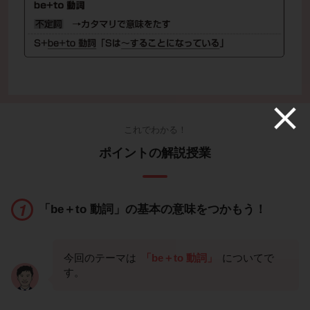
これでわかる！
ポイントの解説授業
「be＋to 動詞」の基本の意味をつかもう！
今回のテーマは
「be＋to 動詞」
についてで
す。