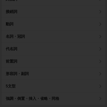
接続詞
動詞
名詞・冠詞
代名詞
前置詞
形容詞・副詞
5文型
強調・倒置・挿入・省略・同格