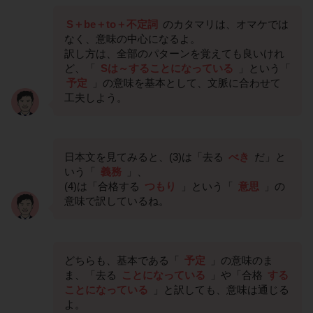
S＋be＋to＋不定詞
のカタマリは、オマケでは
なく、意味の中心になるよ。
訳し方は、全部のパターンを覚えても良いけれ
ど、「
Sは～することになっている
」という「
予定
」の意味を基本として、文脈に合わせて
工夫しよう。
日本文を見てみると、(3)は「去る
べき
だ」と
いう「
義務
」、
(4)は「合格する
つもり
」という「
意思
」の
意味で訳しているね。
どちらも、基本である「
予定
」の意味のま
ま、「去る
ことになっている
」や「合格
する
ことになっている
」と訳しても、意味は通じる
よ。