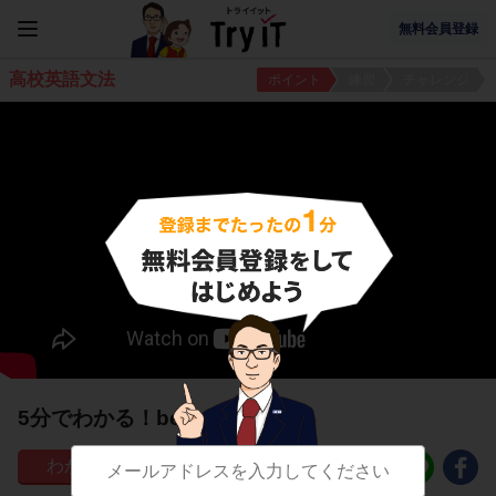
無料会員登録
高校英語文法
ポイント
練習
チャレンジ
5分でわかる！be＋to 動詞
179