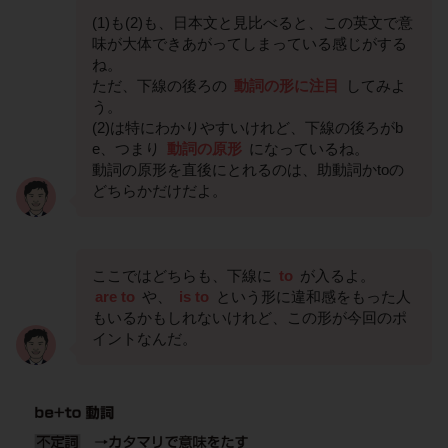
(1)も(2)も、日本文と見比べると、この英文で意
味が大体できあがってしまっている感じがする
ね。
ただ、下線の後ろの
動詞の形に注目
してみよ
う。
(2)は特にわかりやすいけれど、下線の後ろがb
e、つまり
動詞の原形
になっているね。
動詞の原形を直後にとれるのは、助動詞かtoの
どちらかだけだよ。
ここではどちらも、下線に
to
が入るよ。
are to
や、
is to
という形に違和感をもった人
もいるかもしれないけれど、この形が今回のポ
イントなんだ。