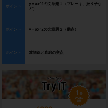
y＝ax^2の文章題１（ブレーキ、振り子な
ポイント
ど）
ポイント
y＝ax^2の文章題２（動点）
ポイント
放物線と直線の交点