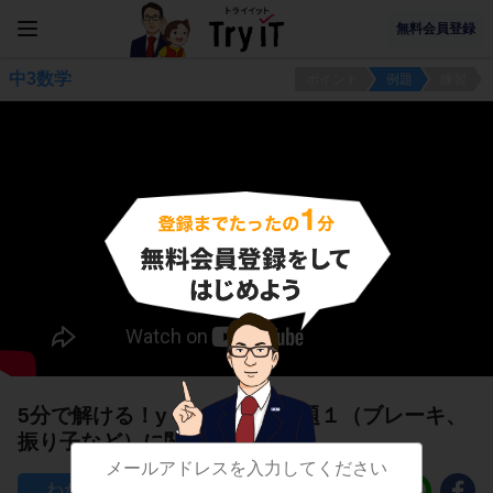
無料会員登録
中3数学
ポイント
例題
練習
5分で解ける！y＝ax^2の文章題１（ブレーキ、
振り子など）に関する問題
206