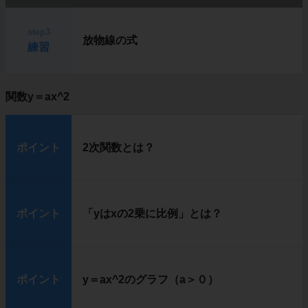
step3
放物線の式
練習
関数y＝ax^2
ポイント
2次関数とは？
ポイント
「yはxの2乗に比例」とは？
ポイント
y＝ax^2のグラフ（a＞０）