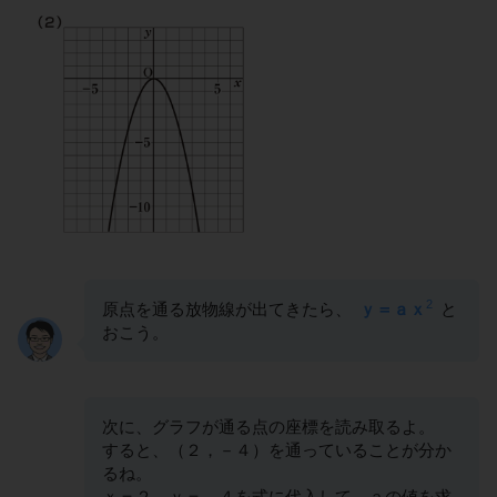
2
原点を通る放物線が出てきたら、
ｙ＝ａｘ
と
おこう。
次に、グラフが通る点の座標を読み取るよ。
すると、（２，－４）を通っていることが分か
るね。
ｘ＝２、ｙ＝－４を式に代入して、ａの値を求