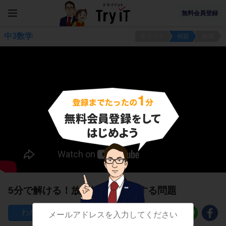
無料会員登録
中3数学
ポイント
例題
練習
5分で解ける！放物線の式に関する問題
62