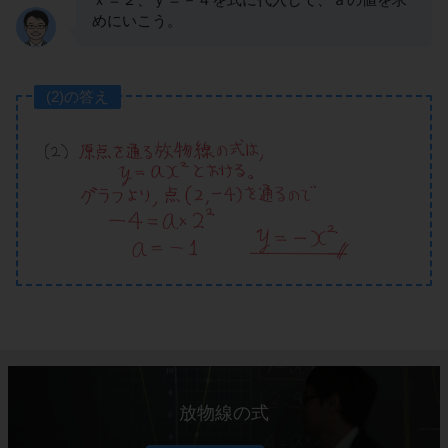
めにいこう。
(2)の答え
放物線の式