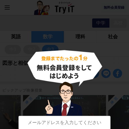
無料会員登録
中学
高校
英語
数学
理科
社会
中1
中2
中3
図形と相似の問題
ピックアップ映像授業
練習
練習