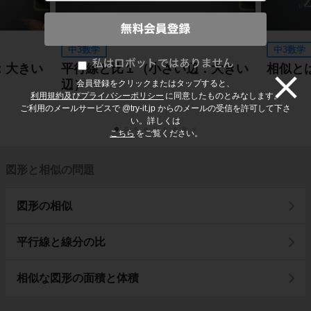
中3数学
中3数学
：大きい
平行線と比１（小さい辺：大きい
相似と
辺）
会員登録をクリックまたはタップすると、
利用規約及びプライバシーポリシー
に同意したものとみなします。
ご利用のメールサービスで @try-it.jp からのメールの受信を許可して下さ
い。詳しくは
こちら
をご覧ください。
図形と相似の問題
図形の相似
平行線と線分の比
相似な図形の面積と体積