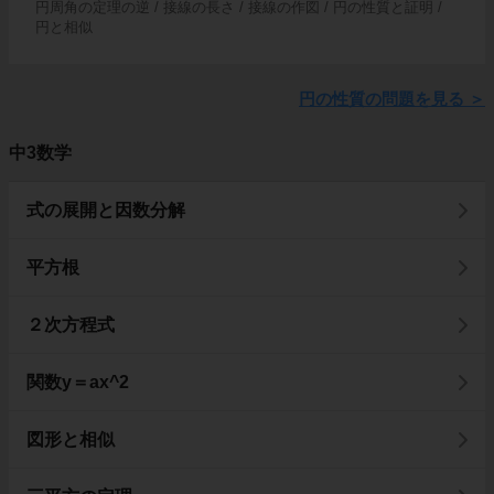
円周角の定理の逆 / 接線の長さ / 接線の作図 / 円の性質と証明 /
円と相似
円の性質の問題を見る
＞
中3数学
式の展開と因数分解
平方根
２次方程式
関数y＝ax^2
図形と相似