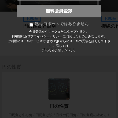
中3数学
中3数学
円の性質と証明
接線の
会員登録をクリックまたはタップすると、
利用規約及びプライバシーポリシー
に同意したものとみなします。
ご利用のメールサービスで @try-it.jp からのメールの受信を許可して下さ
い。詳しくは
こちら
をご覧ください。
円の性質
円の性質
円周角と中心角 / 円周角と弧 / 直径の円周角 / 円の角度の求め方 /