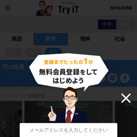
無料会員登録
中学
高校
英語
数学
理科
社会
中1
中2
中3
円の性質
ピックアップ映像授業