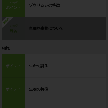
step2
ゾウリムシの特徴
ポイント
勉強中
step3
単細胞生物について
練習
細胞
ポイント
生命の誕生
ポイント
生物の特徴