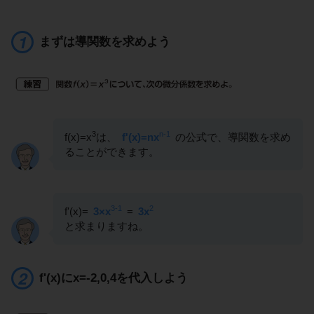
まずは導関数を求めよう
3
n-1
f(x)=x
は、
f'(x)=nx
の公式で、導関数を求め
ることができます。
3-1
2
f'(x)=
3×x
=
3x
と求まりますね。
f'(x)にx=-2,0,4を代入しよう