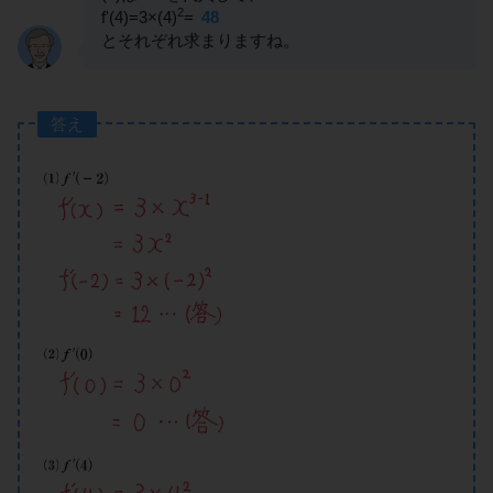
2
f'(4)=3×(4)
=
48
とそれぞれ求まりますね。
答え