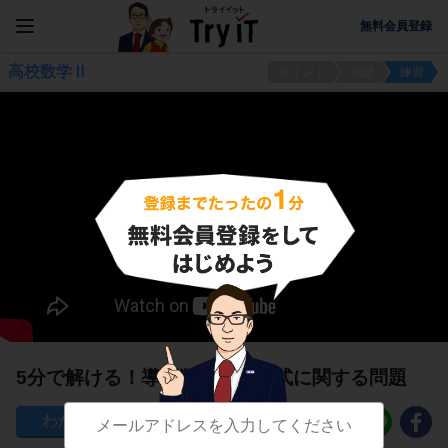
無料会員登録
高校数学Ⅱ
ポイント
例題
練習
5分で解ける！導関数の計算公式に関する問題
63