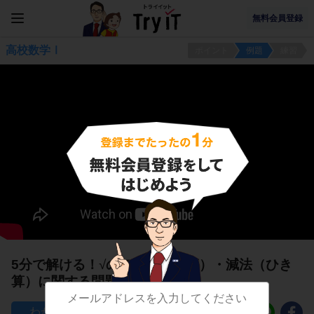
無料会員登録
高校数学Ⅰ
ポイント
例題
練習
5分で解ける！
√
の加法（たし算）・減法（ひき
算）に関する問題
33