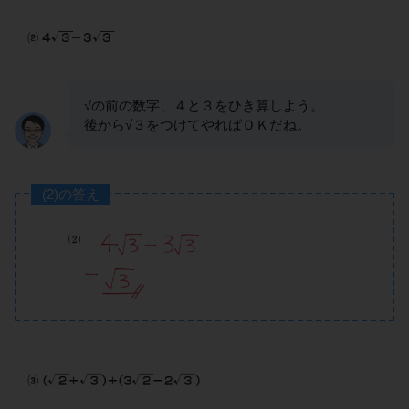
√の前の数字、４と３をひき算しよう。
後から√３をつけてやればＯＫだね。
(2)の答え