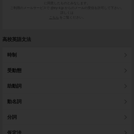
に同意したものとみなします。
ご利用のメールサービスで @try-it.jp からのメールの受信を許可して下さい。
詳しくは
こちら
をご覧ください。
高校英語文法
時制
受動態
助動詞
動名詞
分詞
仮定法