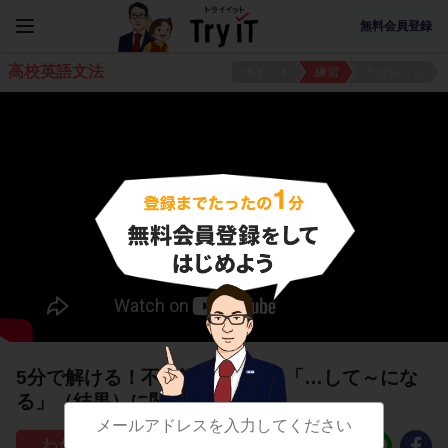
無料会員登録
高校英語文法
ポイント
練習
チャレンジ
5分で解ける！不定詞の使い方4「…して～にな
る」（結果）に関する問題
60