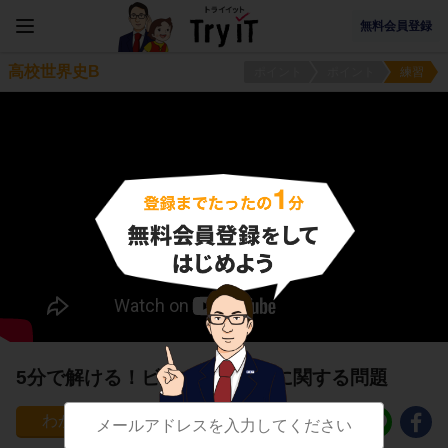
無料会員登録
高校世界史B
ポイント
ポイント
練習
5分で解ける！ビスマルク体制に関する問題
38