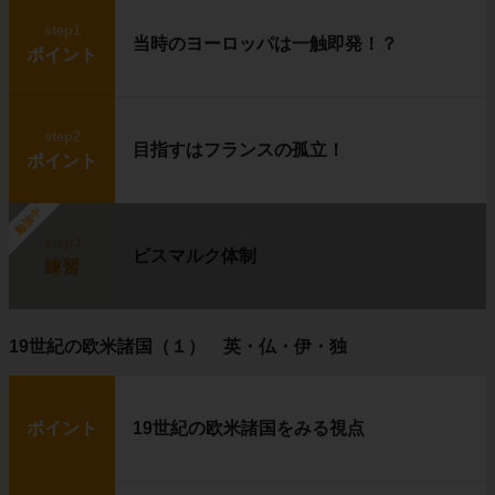
step1
当時のヨーロッパは一触即発！？
ポイント
step2
目指すはフランスの孤立！
ポイント
勉強中
step3
ビスマルク体制
練習
19世紀の欧米諸国（１） 英・仏・伊・独
ポイント
19世紀の欧米諸国をみる視点