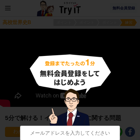
無料会員登録
高校世界史B
ポイント
ポイント
ポイント
練習
5分で解ける！イタリアの統一に関する問題
54