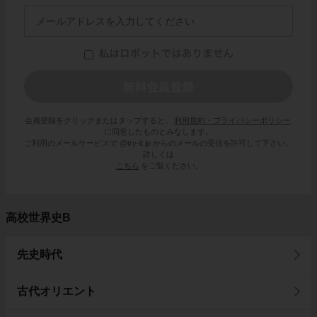
会員登録をクリックまたはタップすると、
利用規約・プライバシーポリシー
に同意したものとみなします。
ご利用のメールサービスで @try-it.jp からのメールの受信を許可して下さい。
詳しくは
こちら
をご覧ください。
高校世界史B
先史時代
古代オリエント