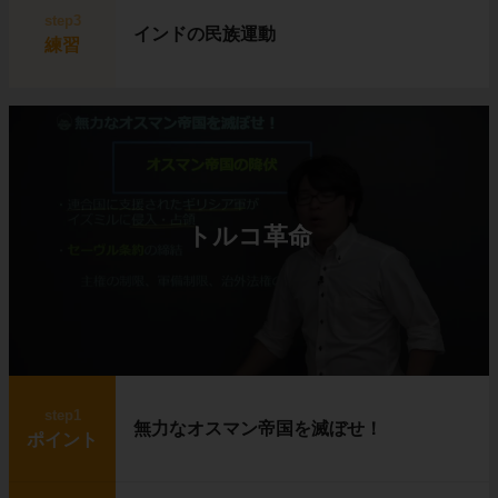
step3
インドの民族運動
練習
トルコ革命
step1
無力なオスマン帝国を滅ぼせ！
ポイント