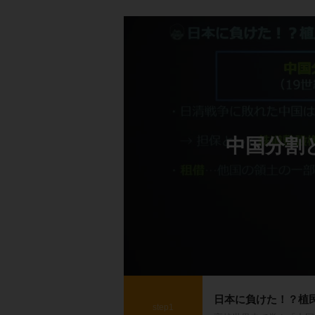
中国分割
日本に負けた！？植
step1