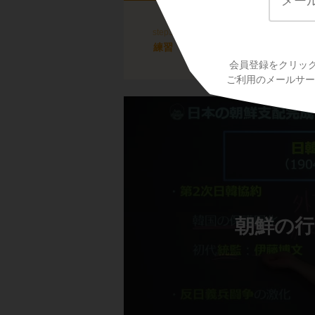
中国をめぐる日本と
step3
高校世界史で学ぶ「中国
練習
をめぐる日本とロシアの
会員登録をクリッ
ご利用のメールサービ
朝鮮の行