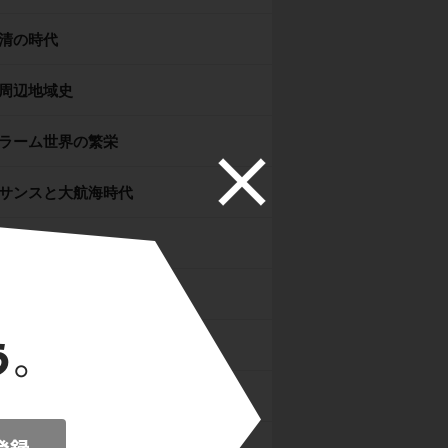
清の時代
周辺地域史
ラーム世界の繁栄
サンスと大航海時代
改革
国家体制と西欧絶対王政
絶対王政
リスの市民革命
リカ世界の成立