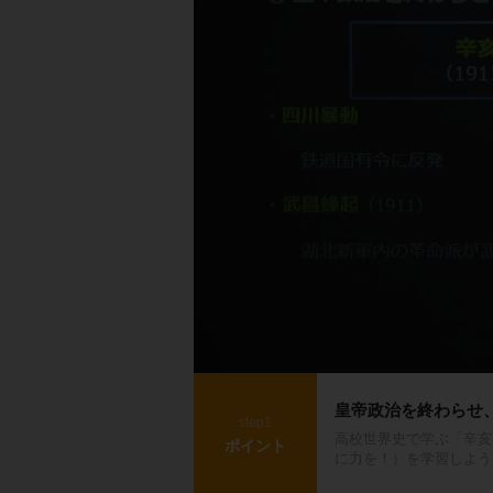
皇帝政治を終わらせ
step1
高校世界史で学ぶ「辛亥
ポイント
に力を！）を学習しよう