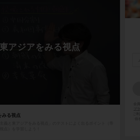
東アジアをみる視点
会
プ
ご利
をみる視点
信
主義と東アジアをみる視点」のテストによく出るポイント（帝
視点）を学習しよう！