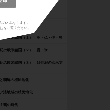
ンス革命とナポレオン
ものとみなします。
ーン体制の成立と崩壊
ら
をご覧ください。
世紀の欧米諸国（１） 英・仏・伊・独
世紀の欧米諸国（２） 露・米
世紀の欧米諸国（３） 19世紀の欧米文
と朝鮮の植民地化
ア諸地域の植民地化
主義の時代