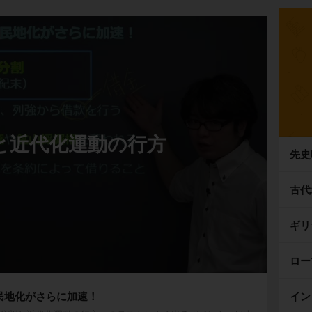
と近代化運動の行方
先史
古代
ギリ
ロー
民地化がさらに加速！
イン