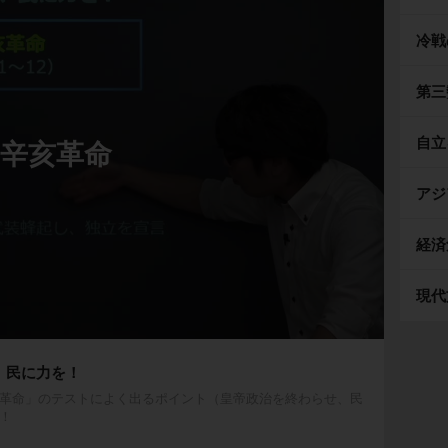
冷戦
第三
自立
辛亥革命
アジ
経済
現代
、民に力を！
革命」のテストによく出るポイント（皇帝政治を終わらせ、民
！