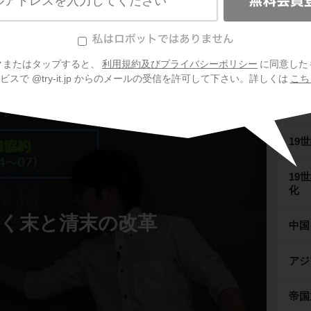
ロシアの対立
フラ
をめぐる日本とロシアの対立」のテストによく出る練習（中国
対立）を学習しよう！
クまたはタップすると、
利用規約及びプライバシーポリシー
に同意した
ウィ
スで @try-it.jp からのメールの受信を許可して下さい。詳しくは
こち
19
19
19
化
く末と清末の改革
中国
アジ
帝国