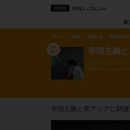
高校版
中学生トップはこちら
英
ホーム
社会
高校社会
高校世界史
帝国主義と
Try IT（トライ
がわからない人はわか
帝国主義と東アジアに関連