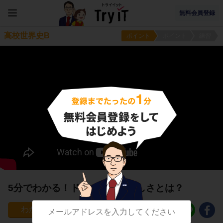
無料会員登録
高校世界史B
ポイント
ポイント
練習
5分でわかる！ドイツ統一の難しさとは？
194