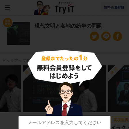
無料会員登録
現代文明と各地の紛争の問題
ピックアップ映像授業
問題
練習
高校世界史B
高校世界
現代文明と各地の紛争（第２問）
イラク