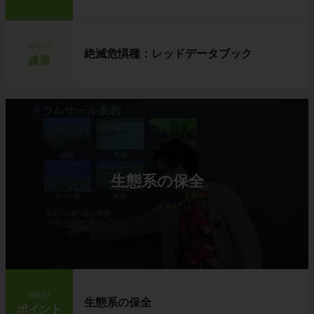
step3
絶滅危惧種：レッドデータブック
練習
生態系の保全
step1
生態系の保全
ポイント