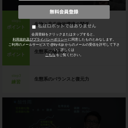
step1
生物と非生物的環境の関係
ポイント
会員登録をクリックまたはタップすると、
利用規約及びプライバシーポリシー
に同意したものとみなします。
ご利用のメールサービスで @try-it.jp からのメールの受信を許可して下さ
step2
い。詳しくは
生態系の復元力
ポイント
こちら
をご覧ください。
step3
生態系のバランスと復元力
練習