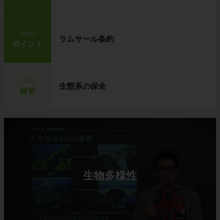
step2
ラムサール条約
ポイント
step3
生態系の保全
練習
生物多様性