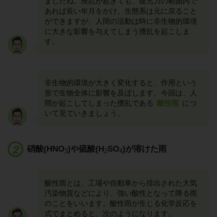
ましたね。攪乱が起きても、復元力の範囲内で
あれば長い年月をかけ、生態系は元に戻ること
ができますが、人間の活動は時に非生物的環境
に大きな影響を与えてしまう攪乱を起こしま
す。
非生物的環境が大きく変化すると、作用という
形で生物全体に影響を及ぼします。今回は、人
間が起こしてしまった攪乱である
酸性雨
につ
いて見ていきましょう。
硝酸(HNO
)や硫酸(H
SO
)が溶けた雨
3
2
4
酸性雨とは、工場や自動車から排出された大気
汚染物質などにより、強い酸性となって降る雨
のことをいいます。酸性雨が生じる化学反応を
式でまとめると、次のようになります。