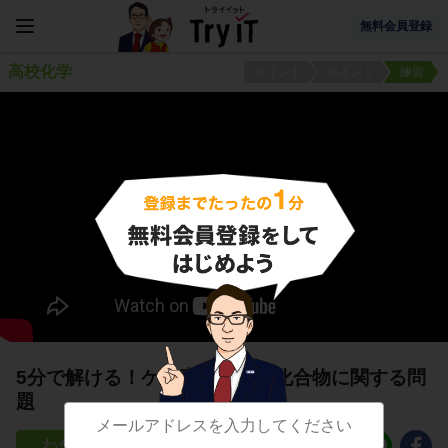
無料会員登録
高校化学
ポイント
ポイント
練習
5分で解ける！ケイ素の単体と化合物に関する問
題
10