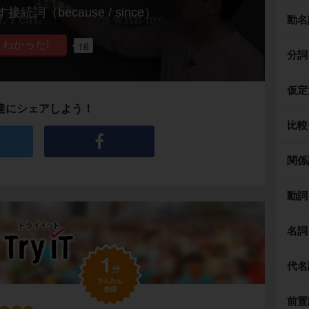
詞（because / since）
動名
16
分詞
仮定
達にシェアしよう！
比較
関係
動詞
名詞
代名
前置