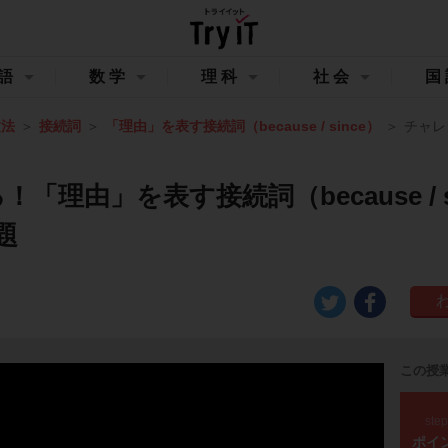
語
数学
理科
社会
国
文法
接続詞
「理由」を表す接続詞（because / since）
チャレ
「理由」を表す接続詞（because / s
題
この授
ste
ポイ