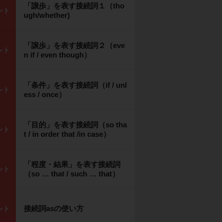
「譲歩」を表す接続詞１（tho
ント
ugh/whether)
「譲歩」を表す接続詞２（eve
ント
n if / even though）
「条件」を表す接続詞（if / unl
ント
ess / once）
「目的」を表す接続詞（so tha
ント
t / in order that /in case）
「程度・結果」を表す接続詞
ント
（so … that / such … that）
接続詞asの使い方
ント