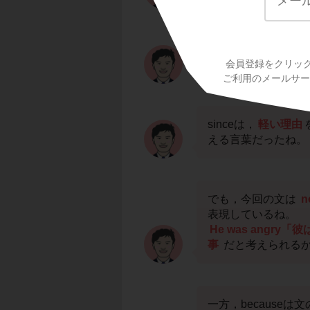
ただし，たとえこの熟語
会員登録をクリッ
ンスの違いから正し
ご利用のメールサービ
sinceは，
軽い理由
える言葉だったね。
でも，今回の文は
n
表現しているね。
He was ang
事
だと考えられるか
一方，becauseは