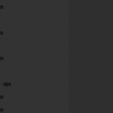
詞
法
詞
・冠詞
詞
詞