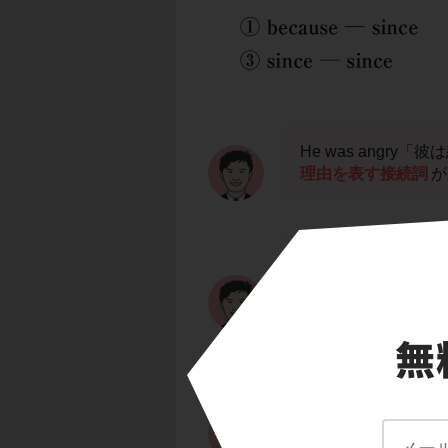
He was angr
理由を表す接続詞
が
したがって，訳はnot 
い」，not ( ) w
る。
この問題は
not b
だからである」
とい
わかるよ。