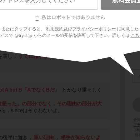
を知らなくても，sinceとbecauseのニュア
クまたはタップすると、
利用規約及びプライバシーポリシー
に同意した
く解答できるんだ。
スで @try-it.jp からのメールの受信を許可して下さい。詳しくは
こち
を表し，
すでに相手が知っている情報
などを伝
ot A but B「AでなくBだ」
とかなり重々しく
ry「彼は怒った」の部分でなく，その理由の部分が大
ら，sinceはそぐわないよ。
会
プ
ご利
信
文の後半に置き，
重い理由
，
相手が知らないよ