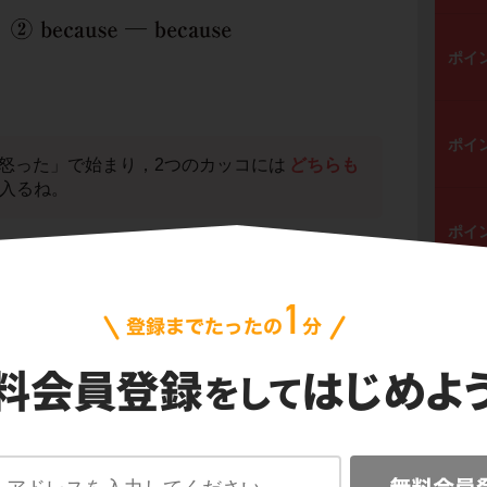
ポイ
ポイ
y「彼は怒った」で始まり，2つのカッコには
どちらも
入るね。
ポイ
( ) we were late「遅刻したからではな
e were noisy「うるさかったからである」とな
ポイ
ポイ
ecause A but because B「Aだからではなく，B
う熟語を知っていれば，③が答えだとすぐに