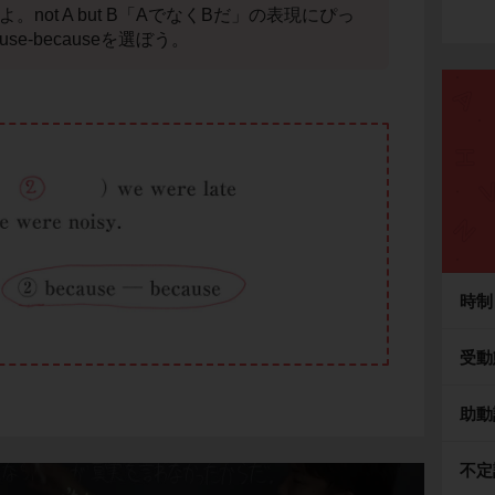
よ。not A but B「AでなくBだ」の表現にぴっ
se-becauseを選ぼう。
時制
受動
助動
不定