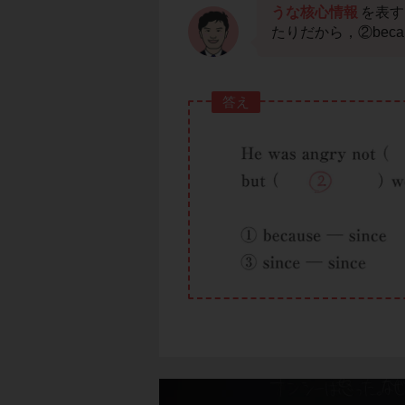
うな核心情報
を表す
たりだから，②becau
答え