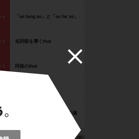
「as long as」と「as far as」
ント
名詞節を導くthat
ント
同格のthat
ント
前置詞＋that
ント
名詞節を導くwhetherとifの違
ント
い