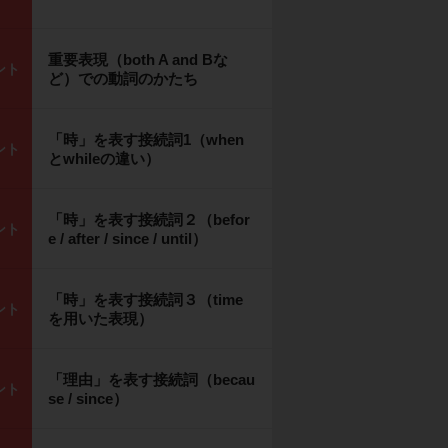
重要表現（both A and Bな
ント
ど）での動詞のかたち
「時」を表す接続詞1（when
ント
とwhileの違い）
「時」を表す接続詞２（befor
ント
e / after / since / until）
「時」を表す接続詞３（time
ント
を用いた表現）
「理由」を表す接続詞（becau
ント
se / since）