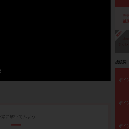
ste
練
勉強中
ste
チャレ
接続詞
ポイ
ポイ
一緒に解いてみよう
ポイ