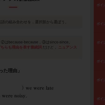
ポイ
英語の組み合わせを，選択肢から選ぼう。
ポイ
，②はbecause-because，③はsince-since。
ポイ
どちらも理由を表す接続詞
だけど，
ニュアンス
ポイ
った理由」
ポイ
ポイ