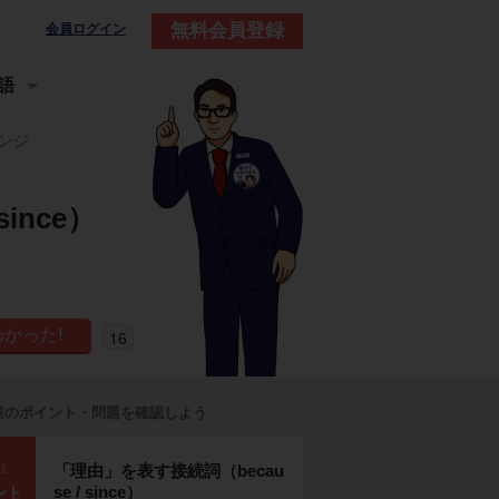
無料会員登録
会員ログイン
語
ンジ
ince）
16
業のポイント・問題を確認しよう
p1
「理由」を表す接続詞（becau
se / since）
ント