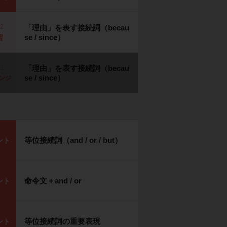
p2
「理由」を表す接続詞（becau
se / since）
習
「理由」を表す接続詞（becau
p3
se / since）
ンジ
等位接続詞（and / or / but）
ント
命令文＋and / or
ント
等位接続詞の重要表現
ント