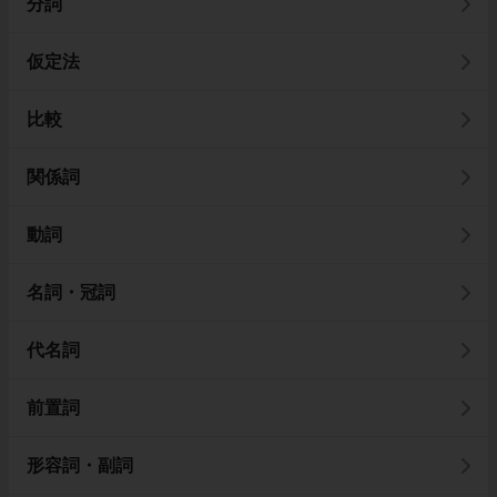
分詞
仮定法
比較
関係詞
動詞
名詞・冠詞
代名詞
前置詞
形容詞・副詞