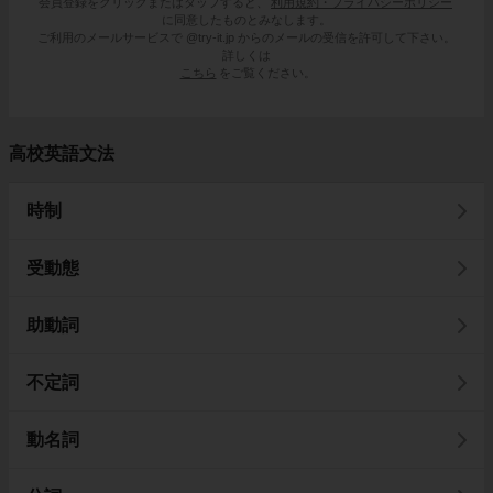
会員登録をクリックまたはタップすると、
利用規約・プライバシーポリシー
に同意したものとみなします。
ご利用のメールサービスで @try-it.jp からのメールの受信を許可して下さい。
詳しくは
こちら
をご覧ください。
高校英語文法
時制
受動態
助動詞
不定詞
動名詞