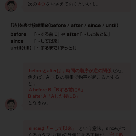
次の
4つ
をおさえておくといいよ。
beforeとafterは，時間の順序が逆の関係
だね。
例えば，A → B の順番で物事が起こるとする
と，
A before B「Bする前にA」
B after A「Aした後にB」
となるね。
sinceは「～して以来」
という意味。sinceがつ
くるカタマリ(節)の外側にある主節が，
完了形