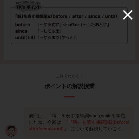
これでわかる！
ポイントの解説授業
前回は，「時」を表す接続詞when,whileを学習
したね。今回は
「『時』を表す接続詞2(before/
after/since/until)」
について解説していこう。