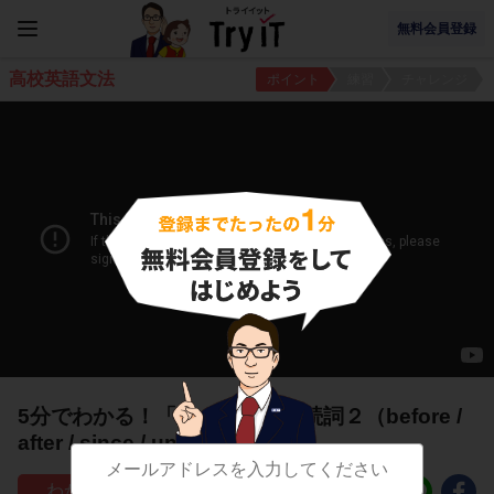
無料会員登録
高校英語文法
ポイント
練習
チャレンジ
5分でわかる！「時」を表す接続詞２（before /
after / since / until）
81