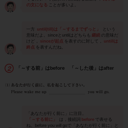
の文になる
ことが多いよ。
一方
until(till)は「～するまでずっと」
という
意味だよ。sinceとuntilはどちらも
継続
の意味だ
けど，
sinceが起点
を表すのに対して，
untillは
終点
を表すんだね。
「～する前」はbefore 「～した後」はafter
「あなたが行く前に」に注目。
「～する前に」
は，接続詞
before
で表せる
ね。before you will goで「あなたが行く前に」と