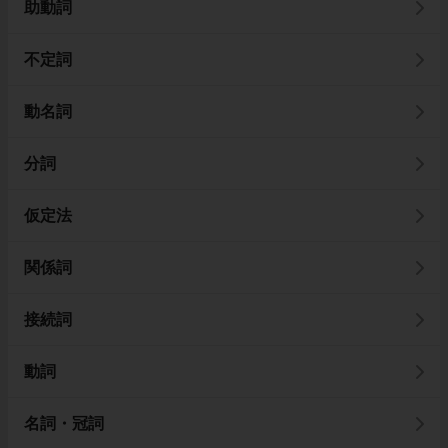
助動詞
不定詞
動名詞
分詞
仮定法
関係詞
接続詞
動詞
名詞・冠詞