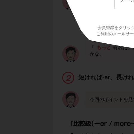
than Tokyoで
下線部分が、「より
会員登録をクリッ
ご利用のメールサービ
語を補いたいね。
「有名だ」はfamo
「
もっと
有名だ」
かな。
短ければ-er、長けれ
今回のポイントを見