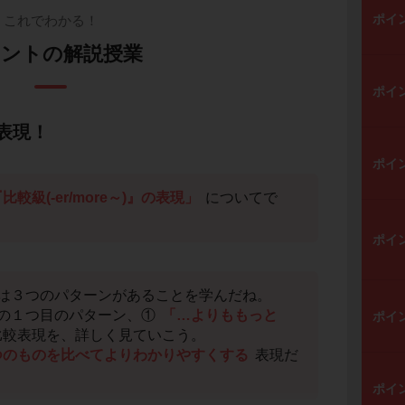
ポイ
これでわかる！
ントの解説授業
ポイ
表現！
ポイ
比較級(-er/more～)』の表現」
についてで
ポイ
は３つのパターンがあることを学んだね。
の１つ目のパターン、①
「…よりももっと
ポイ
比較表現を、詳しく見ていこう。
つのものを比べてよりわかりやすくする
表現だ
ポイ