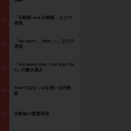
「比較級 and 比較級」などの
ント
表現
「no more … than ～」などの
ント
表現
「not more than / not less tha
ント
n」の書き換え
thanではなくtoを用いる比較
ント
級
比較級の重要表現
ント