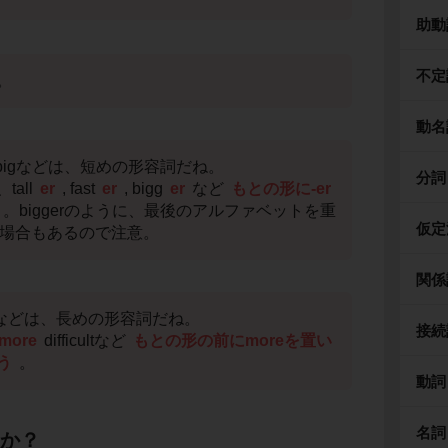
助動
不定
。
動名
st、bigなどは、短めの形容詞だね。
分詞
all
er
, fast
er
, bigg
er
など
もとの形に-er
。biggerのように、最後のアルファベットを重
仮定
る場合もあるので注意。
関係
fficultなどは、長めの形容詞だね。
接続
more
difficultなど
もとの形の前にmoreを置い
う
。
動詞
名詞
reか？