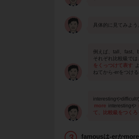
具体的に見てみよう
例えば、tall、fa
それぞれ比較級では、t
をくっつけて表す
よ
ねてから-erをつけ
interestingやdi
more
interestingや
て、比較級をつくろ
famousは-erかmo