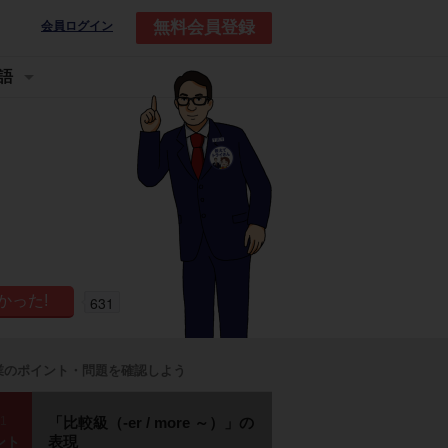
無料会員登録
会員ログイン
語
631
業のポイント・問題を確認しよう
p1
「比較級（-er / more ～）」の
表現
ント