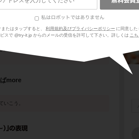
「東京と比べると」という意味だね。
ポイ
(もっと)有名だ」という意味になるように、英
クまたはタップすると、
利用規約及びプライバシーポリシー
に同意した
スで @try-it.jp からのメールの受信を許可して下さい。詳しくは
こち
usで表すことができるけれど、
というニュアンスを出すには、どうしたら良い
ばmore
ていこう。