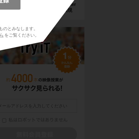
「Nothing is ～」「No other
ント
… is ～」で始まる比較表現
ものとみなします。
ら
をご覧ください。