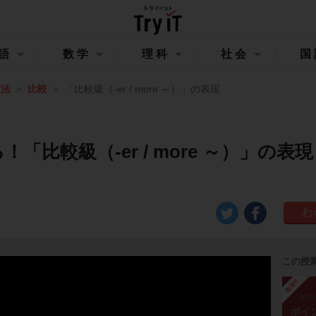
語
数学
理科
社会
国
文法
比較
「比較級（-er / more ～）」の表現
！「比較級（-er / more ～）」の表現
この授
勉強中
ste
ポイ