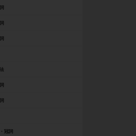
詞
詞
詞
法
詞
詞
・冠詞