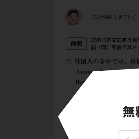
次の例題を見ていこ
下線に英語を補う問
among the fore