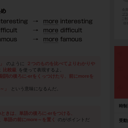
会
プ
ご利
信
」
のように
２つのものを比べてよりわかりや
は
比較級
を使って表現するよ。
副詞の後ろに-erをくっつけたり、前にmoreを
～」
という意味になるんだ。
時制
ときは、単語の後ろに-erをつける、
、単語の前にmore～を置く
のがポイントだ
受動