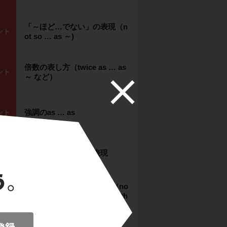
「～ほど…でない」の表現（n
ント
ot so … as ～)
倍数の表し方（twice as … as
ント
～ など）
強調のas … as
ント
「できるだけ～」の表現
ント
「AというよりはむしろB（no
ント
t so much A as B / B rather th
an A）」の表現