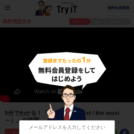
無料会員登録
高校英語文法
ポイント
練習
チャレンジ
5分でわかる！「最上級（the -est / the most
～）」の強調
48