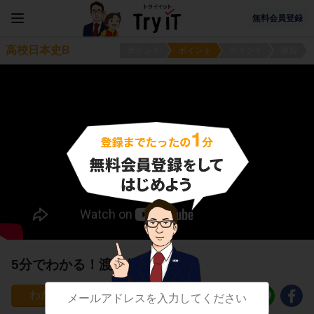
無料会員登録
高校日本史B
ポイント
ポイント
ポイント
練習
5分でわかる！渡来僧
24