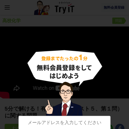
無料会員登録
高校化学
問題
5分で解ける！有機化合物（テスト５、第１問）
に関する問題
82