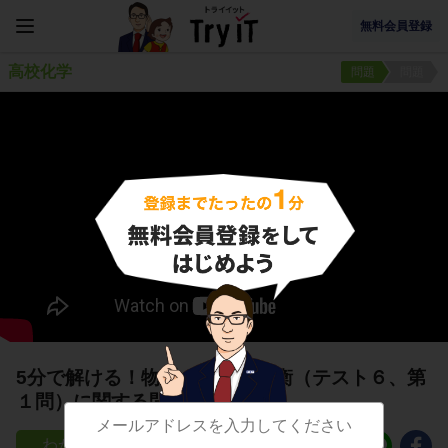
無料会員登録
高校化学
問題
問題
5分で解ける！物質の状態と平衡（テスト６、第
１問）に関する問題
25