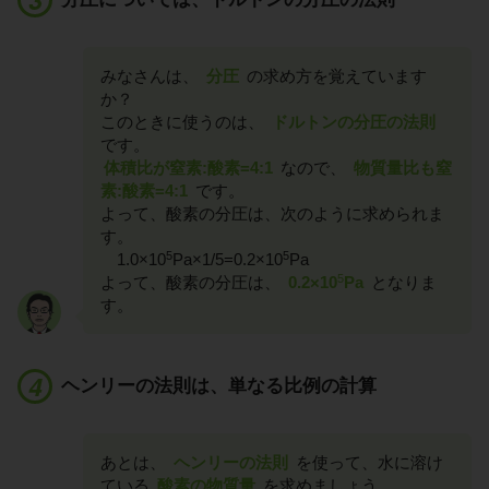
みなさんは、
分圧
の求め方を覚えています
か？
このときに使うのは、
ドルトンの分圧の法則
です。
体積比が窒素:酸素=4:1
なので、
物質量比も窒
素:酸素=4:1
です。
よって、酸素の分圧は、次のように求められま
す。
5
5
1.0×10
Pa×1/5=0.2×10
Pa
5
よって、酸素の分圧は、
0.2×10
Pa
となりま
す。
ヘンリーの法則は、単なる比例の計算
あとは、
ヘンリーの法則
を使って、水に溶け
ている
酸素の物質量
を求めましょう。