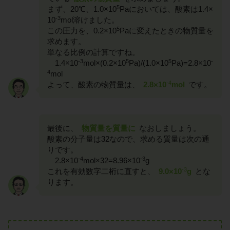
5
まず、20℃、1.0×10
Paにおいては、酸素は1.4×
-3
10
mol溶けました。
5
この圧力を、0.2×10
Paに変えたときの物質量を
求めます。
単なる比例の計算ですね。
-3
5
5
-
1.4×10
mol×(0.2×10
Pa)/(1.0×10
Pa)=2.8×10
4
mol
-4
よって、酸素の物質量は、
2.8×10
mol
です。
最後に、
物質量を質量に
なおしましょう。
酸素の分子量は32なので、求める質量は次の通
りです。
-4
-3
2.8×10
mol×32=8.96×10
g
-3
これを有効数字二桁に直すと、
9.0×10
g
とな
ります。