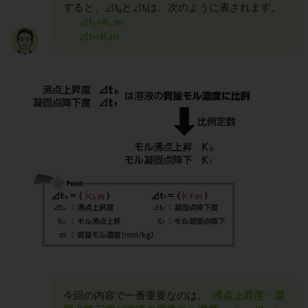
すると、⊿t
と⊿t
は、次のように表されます。
b
f
⊿t
=K
m
b
b
⊿t
=K
m
f
f
今回の内容で一番重要なのは、
沸点上昇度・凝