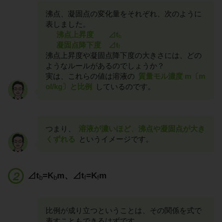
沸点、凝固点の変化量をそれぞれ、次のように
表しました。
沸点上昇度 ⊿t
b
凝固点降下度 ⊿t
f
沸点上昇度や凝固点降下度の大きさには、どの
ようなルールがあるのでしょうか？
実は、これらの値は溶液の
質量モル濃度 m〔m
ol/kg〕と比例
しているのです。
つまり、
溶液が濃いほど、沸点や凝固点が大き
くずれる
というイメージです。
⊿t
=K
m、⊿t
=K
m
b
b
f
f
比例が成り立つということは、その関係を式で
表すこともできるはずです。