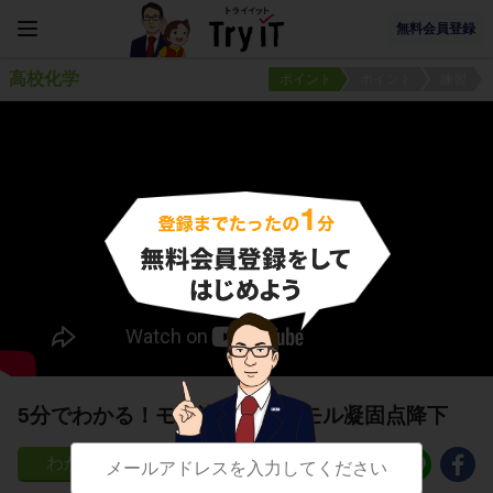
無料会員登録
高校化学
ポイント
ポイント
練習
5分でわかる！モル沸点上昇・モル凝固点降下
163