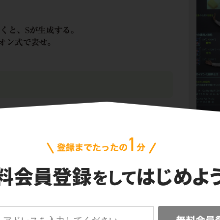
反応物を、右辺に生成物を書きます。
問題文からわかりますね。
-
変化に合わせて、e
を加えます。
O
2