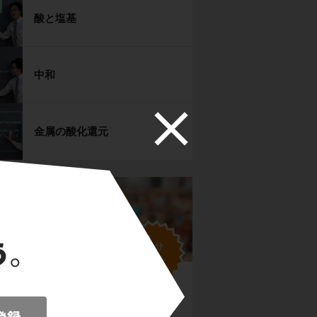
酸と塩基
中和
金属の酸化還元