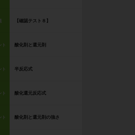
【確認テスト８】
題
酸化剤と還元剤
ント
半反応式
ント
酸化還元反応式
ント
酸化剤と還元剤の強さ
ント