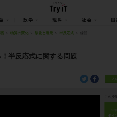
語
数学
理科
社会
国
基礎
物質の変化
酸化と還元
半反応式
練習
る！半反応式に関する問題
この授
ste
ポイ