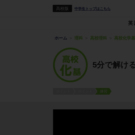
高校版
中学生トップはこちら
英
ホーム
理科
高校理科
高校化学
5分で解け
ポイント
ポイント
練習