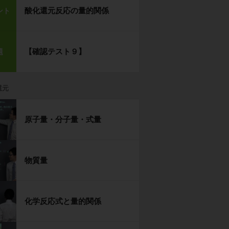
酸化還元反応の量的関係
ント
【確認テスト９】
題
還元
原子量・分子量・式量
物質量
化学反応式と量的関係