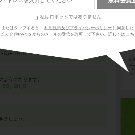
+
電荷が等しくなるようにH
を加えます。
→SO
2
クまたはタップすると、
利用規約及びプライバシーポリシー
に同意した
スで @try-it.jp からのメールの受信を許可して下さい。詳しくは
こち
加えて、原子の数を調整します。
SO
+
2H
O
2
2
会
プ
ご利
信
のようになります。
→SO
+2H
O
2
2
きましょう。