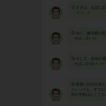
① まずは、左辺に
H
S→S
2
② 次に、酸化数の
-
H
S→S+
2e
2
③ そして、左右の
-
+
H
S→S+2e
+
2H
2
④ 最後にH
Oを加
2
といっても、すでに
④の手順はなくても