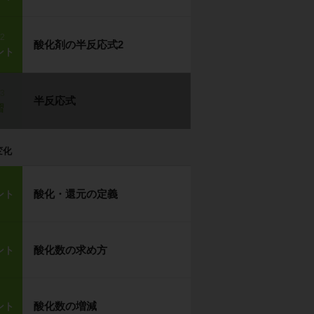
p2
酸化剤の半反応式2
ント
p3
半反応式
習
変化
酸化・還元の定義
ント
酸化数の求め方
ント
酸化数の増減
ント