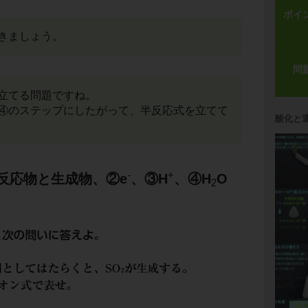
ポイ
きましょう。
問
立てる問題ですね。
④のステップにしたがって、半反応式を立てて
酸化と
-
+
反応物と生成物、②e
、③H
、④H
O
2