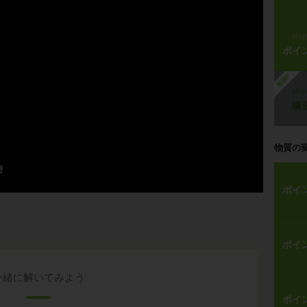
ste
ポイ
勉強中
ste
練
物質の
ポイ
ポイ
一緒に解いてみよう
ポイ