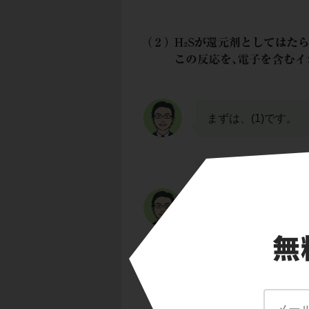
まずは、(1)です。
① まずは、左辺に
反応物と生成物は、
H
SO
→SO
2
4
2
② 次に、酸化数の
-
H
SO
+
2e
→S
2
4