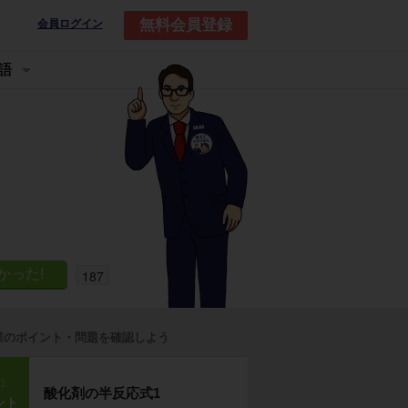
無料会員登録
会員ログイン
語
187
業のポイント・問題を確認しよう
p1
酸化剤の半反応式1
ント