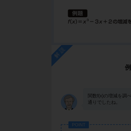
解説
関数f(x)の増減を
通りでしたね。
POINT