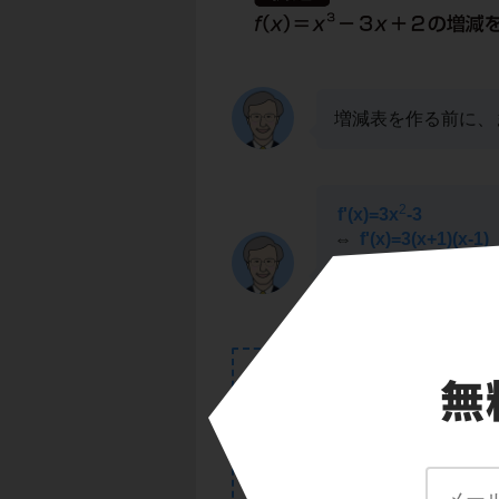
増減表を作る前に、
2
f'(x)=3x
-3
⇔
f'(x)=3(x+1)(x-1)
f'(x)は、x=-1