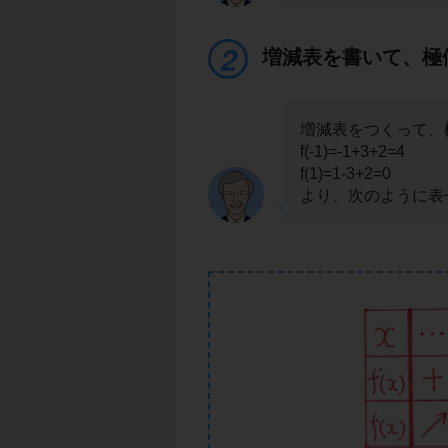
増減表を書いて、極
増減表をつくって、
f(-1)=-1+3+2=4
f(1)=1-3+2=0
より、次のように表