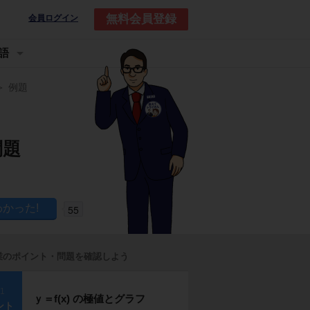
無料会員登録
会員ログイン
語
例題
問題
55
業のポイント・問題を確認しよう
p1
ｙ＝f(x) の極値とグラフ
ント