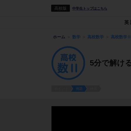
高校版
中学生トップはこちら
英
ホーム
数学
高校数学
高校数学
5分で解ける
ポイント
例題
練習