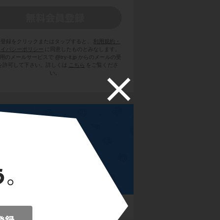
員登録をクリックまたはタップすると、
利用規約・
ライバシーポリシー
に同意したものとみなします。
用のメールサービスで @try-it.jp からのメールの受
を許可して下さい。詳しくは
こちら
をご覧くださ
い。
高校数学Ⅱ
証明