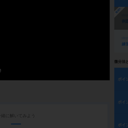
勉強中
ste
例
ste
練
微分法
ポイ
ポイ
一緒に解いてみよう
ポイ