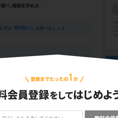
会
プ
まずは
導関数f'(x)
を調べましょう。
ご利
信
,1でx軸と交わる2次関数のグラフとなりますね。
式と