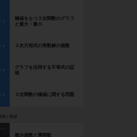
極値をもつ３次関数のグラフ
ント
と最大・最小
３次方程式の実数解の個数
ント
グラフを活用する不等式の証
ント
明
３次関数の極値に関する問題
ント
増減と極値
微分係数と導関数