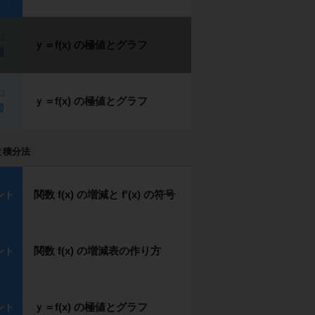
p2
ｙ＝f(x) の極値とグラフ
題
p3
ｙ＝f(x) の極値とグラフ
習
と積分法
関数 f(x) の増減と f'(x) の符号
ント
関数 f(x) の増減表の作り方
ント
ｙ＝f(x) の極値とグラフ
ント