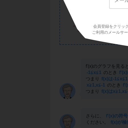
会員登録をクリッ
ご利用のメールサービ
f'(x)のグラフを見る
-1≦x≦1
のとき
f'(x
つまり
f(x)は-1≦
x≧1,x≦-1
のとき
f'
つまり
f(x)はx≧1
さらに、
f'(x)の
ください。
f(x)