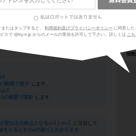
複素
図形
クまたはタップすると、
利用規約及びプライバシーポリシー
に同意した
スで @try-it.jp からのメールの受信を許可して下さい。詳しくは
こち
三角
指数
と
)≦0
x≦1の範囲で減少
します。
(x)≧0
,x≦-1の範囲で増加
します。
符号が変わる分岐点となるx=1とx=-1
に注目して
が極値をとるときのxの値だとわかります。