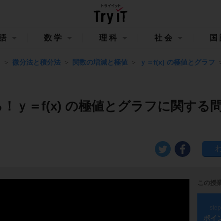
語
数学
理科
社会
国
Ⅱ
微分法と積分法
関数の増減と極値
ｙ＝f(x) の極値とグラフ
！ｙ＝f(x) の極値とグラフに関する
この授
ste
ポイ