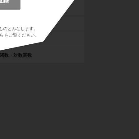
数と方程式
と方程式
ものとみなします。
ら
をご覧ください。
関数
関数・対数関数