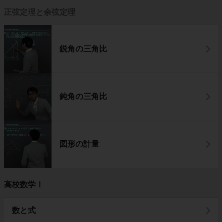
正弦定理と余弦定理
鋭角の三角比
鈍角の三角比
図形の計量
高校数学Ⅰ
数と式