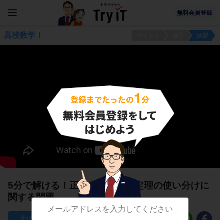
無料会員登録
高校数学Ⅰ
ポイント
例題
練習
5分で解ける！正弦定理と余弦定理の使い分けに
関する問題
49