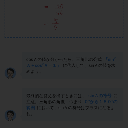
2
cosＡの値が分かったら、三角比の公式
「sin
2
Ａ＋cos
Ａ＝１」
に代入して、sinＡの値を求
めよう。
最終的な答えを出すときには、
sinＡの符号
に
注意。三角形の角度、つまり
０°から１８０°の
範囲
において、sinＡの符号はプラスになるよ
ね。