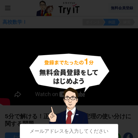
無料会員登録
高校数学Ⅰ
ポイント
例題
練習
5分で解ける！正弦定理と余弦定理の使い分けに
関する問題
83