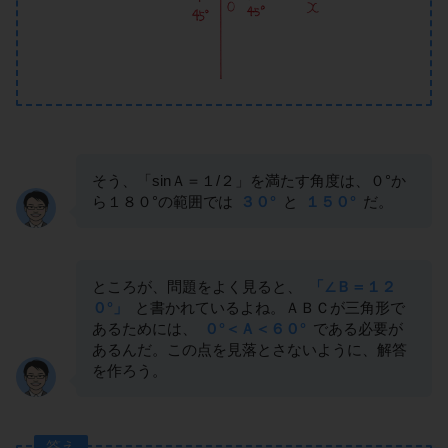
そう、「sinＡ＝１/２」を満たす角度は、０°か
ら１８０°の範囲では
３０°
と
１５０°
だ。
ところが、問題をよく見ると、
「∠Ｂ＝１２
０°」
と書かれているよね。ＡＢＣが三角形で
あるためには、
０°＜Ａ＜６０°
である必要が
あるんだ。この点を見落とさないように、解答
を作ろう。
答え