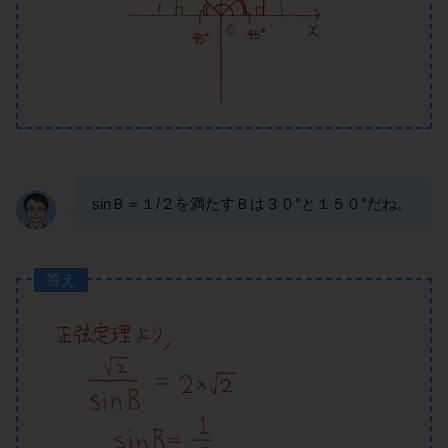
sinＢ＝１/２を満たすＢは３０°と１５０°だね。
答え