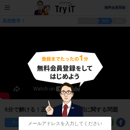
無料会員登録
高校数学Ⅰ
ポイント
例題
練習
5分で解ける！正弦定理と外接円に関する問題
133