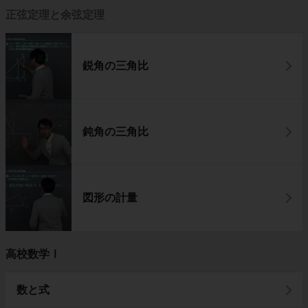
正弦定理と余弦定理
鋭角の三角比
鈍角の三角比
図形の計量
高校数学Ⅰ
数と式