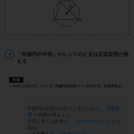
「外接円の半径」がヒントのときは正弦定理が使
える
外接円の半径Ｒが出てくることから、
正弦定
理
の利用を考えよう。
公式に当てはめると、
√２/sinＢ＝２√２
とな
るね。
これを解くと、
sinＢ＝１/２
。