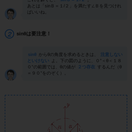
あとは「sinＢ＝１/２」を満たす∠Ｂを見つけれ
ばいいね。
sinθは要注意！
sinθ
からθの角度を求めるときは、
注意しない
といけない
よ。下の図のように、０°＜θ＜１８
０°の範囲では、θの値が
２つ存在
するんだ（θ
＝９０°をのぞく）。