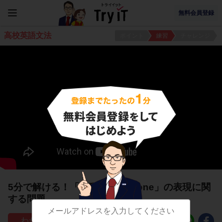
無料会員登録
高校英語文法
ポイント
練習
チャレンジ
5分で解ける！「助動詞＋be done」の表現に関
する問題
117