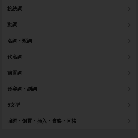
接続詞
動詞
名詞・冠詞
代名詞
前置詞
形容詞・副詞
5文型
強調・倒置・挿入・省略・同格