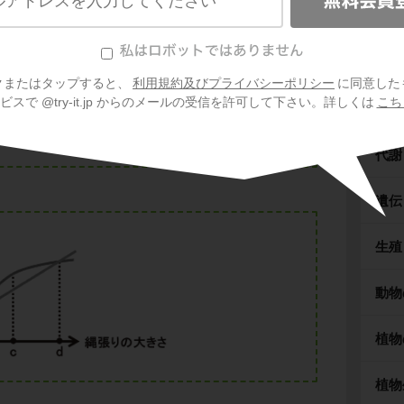
張りという2種類の縄張りと、それらを形成す
さえましょう。
クまたはタップすると、
利用規約及びプライバシーポリシー
に同意した
スで @try-it.jp からのメールの受信を許可して下さい。詳しくは
こち
細胞
代謝
遺伝
生殖
動物
植物
植物