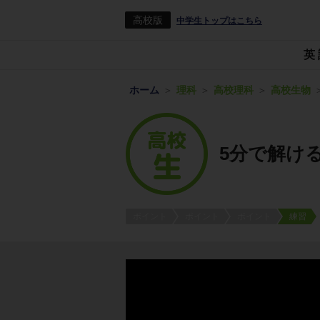
高校版
中学生トップはこちら
英
ホーム
理科
高校理科
高校生物
5分で解け
ポイント
ポイント
ポイント
練習