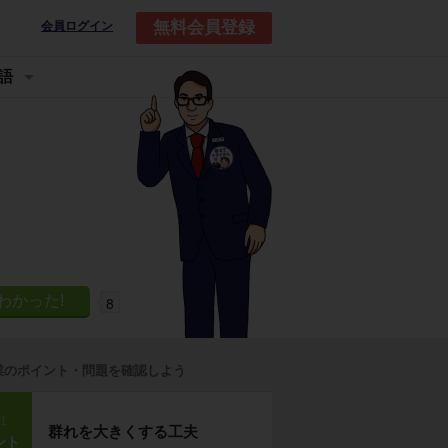
無料会員登録
会員ログイン
語
8
業のポイント・問題を確認しよう
p1
群れを大きくする工夫
ント