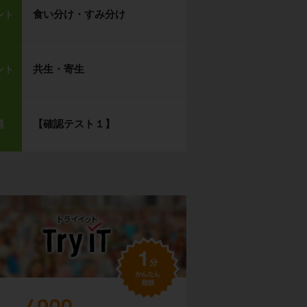
食い分け・すみ分け
ント
共生・寄生
ント
【確認テスト１】
題