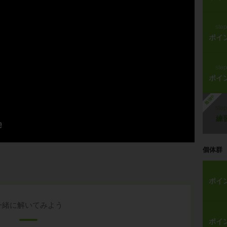
ste
ポイ
ste
ポイ
勉強中
ste
練
個体群
ポイ
一緒に解いてみよう
ポイ