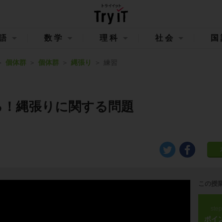
語
数学
理科
社会
国
個体群
個体群
縄張り
練習
る！縄張りに関する問題
この授
ste
ポイ