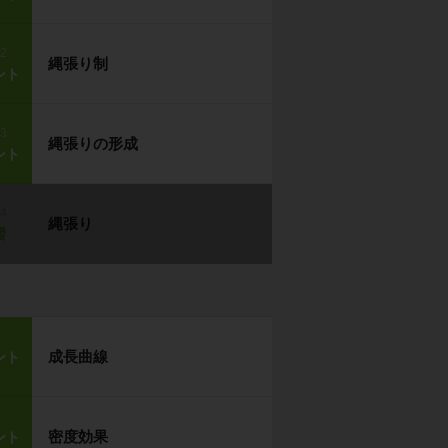
p2
縄張り制
ント
p3
縄張りの形成
ント
p4
縄張り
習
成長曲線
ント
密度効果
ント