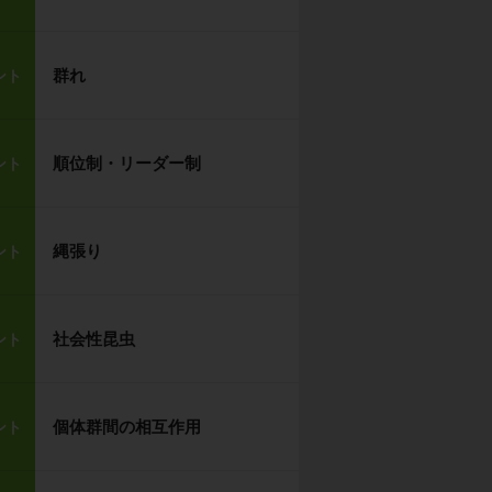
群れ
ント
順位制・リーダー制
ント
縄張り
ント
社会性昆虫
ント
個体群間の相互作用
ント