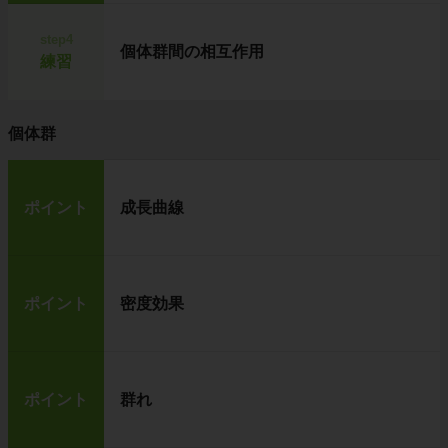
step4
個体群間の相互作用
練習
個体群
ポイント
成長曲線
ポイント
密度効果
ポイント
群れ