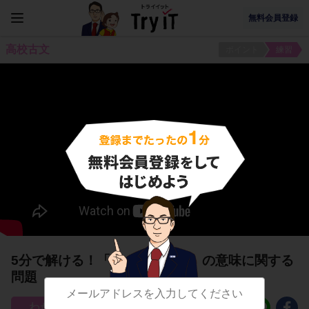
無料会員登録
高校古文
ポイント
練習
5分で解ける！「は・な・かな」の意味に関する
問題
4