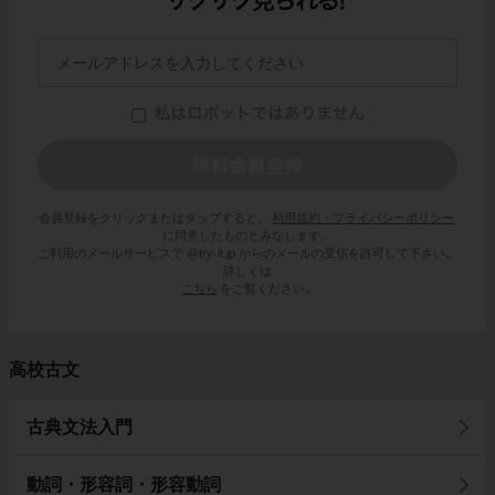
会員登録をクリックまたはタップすると、
利用規約・プライバシーポリシー
に同意したものとみなします。
ご利用のメールサービスで @try-it.jp からのメールの受信を許可して下さい。
詳しくは
こちら
をご覧ください。
高校古文
古典文法入門
動詞・形容詞・形容動詞