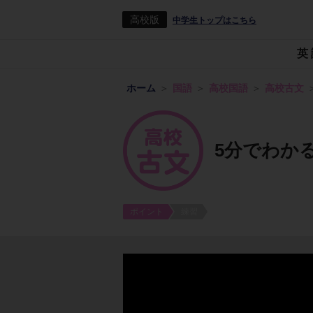
高校版
中学生トップはこちら
英
ホーム
国語
高校国語
高校古文
5分でわか
ポイント
練習