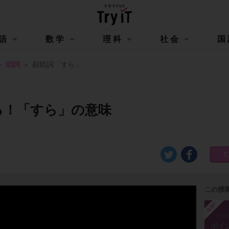
語
数学
理科
社会
国
助詞
副助詞「すら」
る！「すら」の意味
この授
勉強中
ste
ポイ