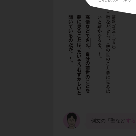
例文の「聖など
すら