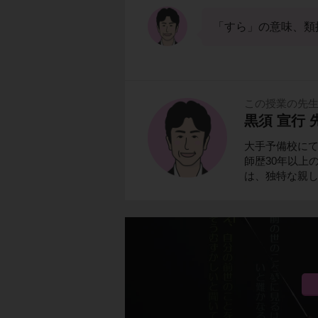
「すら」の意味、類
この授業の先
黒須 宣行 
大手予備校に
師歴30年以上
は、独特な親