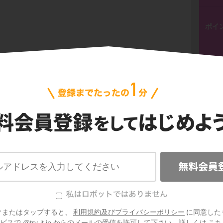
ポイ
ポイ
ポイ
ポイ
詞など」＋「すら」の形で、訳は
類推
で「
～
用いられ、平安時代には和歌で多く用いられる
ポイ
。
クまたはタップすると、
利用規約及びプライバシーポリシー
に同意した
スで @try-it.jp からのメールの受信を許可して下さい。詳しくは
こち