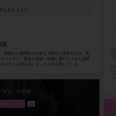
推をおさえよう。
生
先生
て、基礎から難関私大対策まで幅広い講座を担当。教
の大ベテラン。豊富な知識・経験に裏打ちされた授業
しみやすい人柄もあいまって人気を博している。
会
プ
ご利
信
「すら」の意味
29