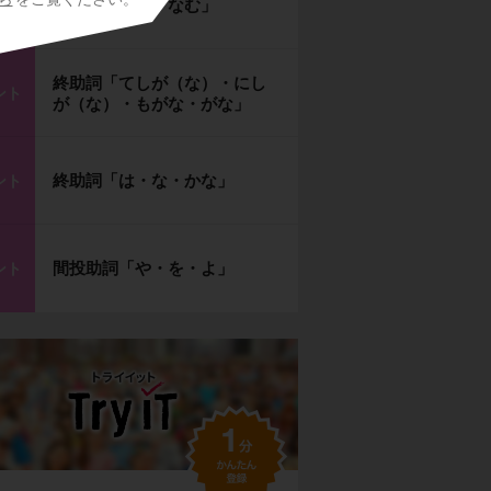
終助詞「ばや・なむ」
ント
終助詞「てしが（な）・にし
ント
が（な）・もがな・がな」
終助詞「は・な・かな」
ント
間投助詞「や・を・よ」
ント