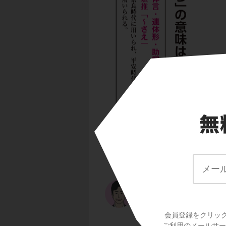
「体言・連体形・助
さえ
」。奈良時代に
よ。例をみていこう
会員登録をクリッ
ご利用のメールサービ