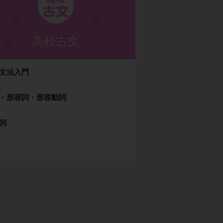
高校古文
文法入門
・形容詞・形容動詞
詞