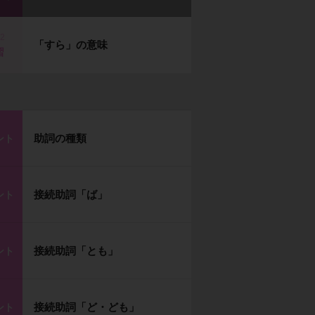
p2
「すら」の意味
習
助詞の種類
ント
接続助詞「ば」
ント
接続助詞「とも」
ント
接続助詞「ど・ども」
ント