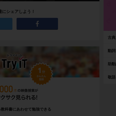
達にシェアしよう！
古典
動詞
助動
敬語
る教科書にあわせて勉強できる