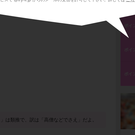
ポイ
ポイ
ポイ
ポイ
」は類推で、訳は「高僧などでさえ」だよ。