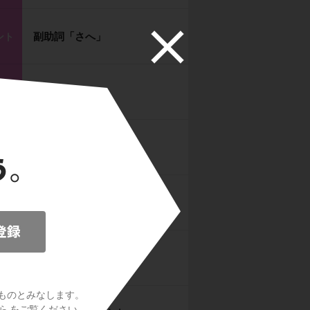
副助詞「さへ」
ント
副助詞「のみ」
ント
副助詞「ばかり」
ント
副助詞「し」
ント
終助詞「な・そ」
ント
ものとみなします。
ら
をご覧ください。