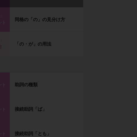
p2
同格の「の」の見分け方
ント
p3
「の・が」の用法
習
助詞の種類
ント
接続助詞「ば」
ント
接続助詞「とも」
ント