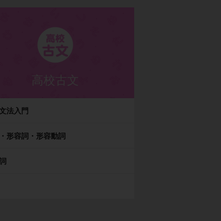
高校古文
文法入門
・形容詞・形容動詞
詞