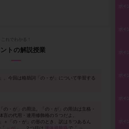
ポイ
ポイ
これでわかる！
ントの解説授業
ポイ
ポイ
」。今回は格助詞「の・が」について学習する
ポイ
「の・が」の用法。「の・が」の用法は主格・
体言の代用・連用修飾格の５つだよ。
ポイ
」＋「の・が」の形のとき、訳は５つあるん
で「
～が
」、２つ目は
連体修飾格
で「
～