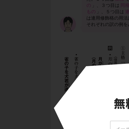
の
」、３つ目は
同
もの
」、５つ目は
は連用修飾格の用法
それぞれの訳の例を