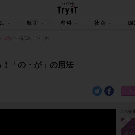
語
数学
理科
社会
国
助詞
格助詞「の・が」
る！「の・が」の用法
この授
勉強中
ste
ポイ