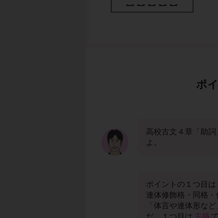
ポイ
高校古文４章「助詞
よ。
ポイントの１つ目は
連体修飾格・同格・
「体言や連体形など
だ。１つ目は
主格