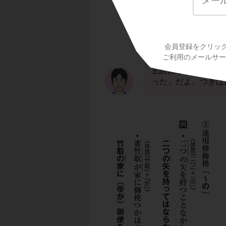
例文の「月
の
いで
会員登録をクリッ
るね。なので、主格
ご利用のメールサービ
例文の２つ目の「犬
主語になっているね
った」だよ。つぎは