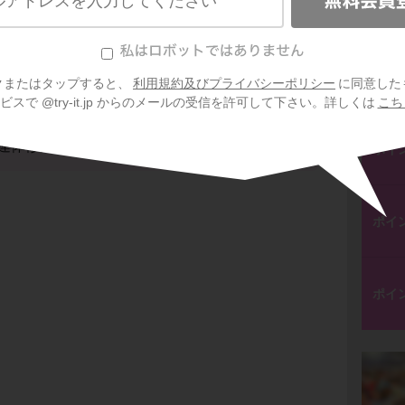
ポイ
たらむ」は「月」が「出る」の主語になってい
ポイ
クまたはタップすると、
利用規約及びプライバシーポリシー
に同意した
で訳して「月が出たような」だよ。
スで @try-it.jp からのメールの受信を許可して下さい。詳しくは
こち
君
が
逃がしつる」は「犬君」が「逃がす」の
。なので、主格で訳して「犬君が逃がしてしま
連体修飾格をみていこう。
ポイ
ポイ
ポイ