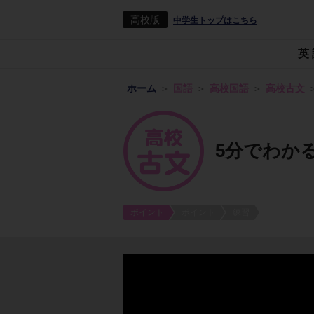
高校版
中学生トップはこちら
英
ホーム
国語
高校国語
高校古文
5分でわか
ポイント
ポイント
練習