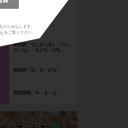
終助詞「な・そ」
ント
終助詞「ばや・なむ」
ント
ものとみなします。
ら
をご覧ください。
終助詞「てしが（な）・にし
ント
が（な）・もがな・がな」
終助詞「は・な・かな」
ント
間投助詞「や・を・よ」
ント