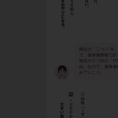
例文の「二つ
の
矢
で、連体修飾格で訳
例文の２つ目の「竹
ね。なので、連体修
みていこう。