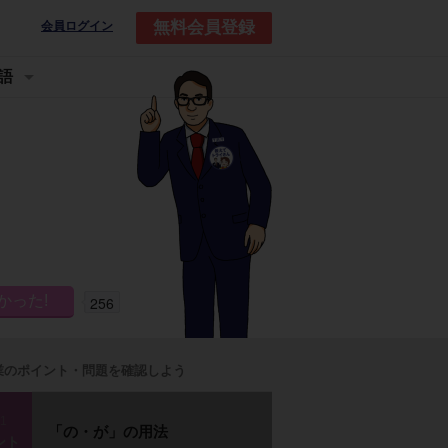
無料会員登録
会員ログイン
語
256
業のポイント・問題を確認しよう
p1
「の・が」の用法
ント