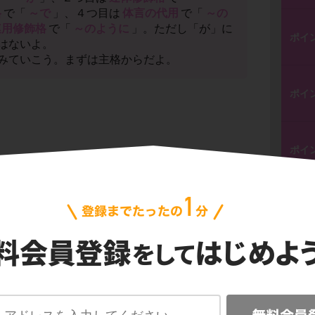
格
で「
～で
」、４つ目は
体言の代用
で「
～の
連用修飾格
で「
～のように
」。ただし「が」に
ポイ
はないよ。
みていこう。まずは主格からだよ。
ポイ
ポイ
ポイ
ポイ