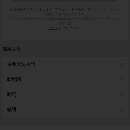
会員登録をクリックまたはタップすると、
利用規約・プライバシーポリシー
に同意したものとみなします。
ご利用のメールサービスで @try-it.jp からのメールの受信を許可して下さい。
詳しくは
こちら
をご覧ください。
高校古文
古典文法入門
助動詞
助詞
敬語