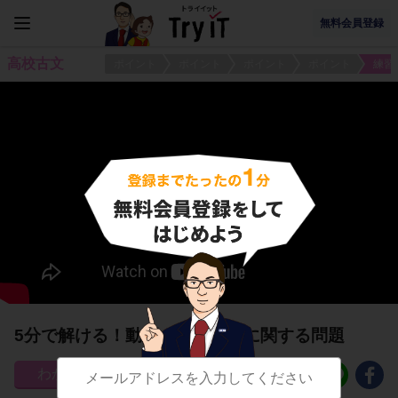
無料会員登録
高校古文
ポイント
ポイント
ポイント
ポイント
練習
5分で解ける！動詞の正格活用に関する問題
221